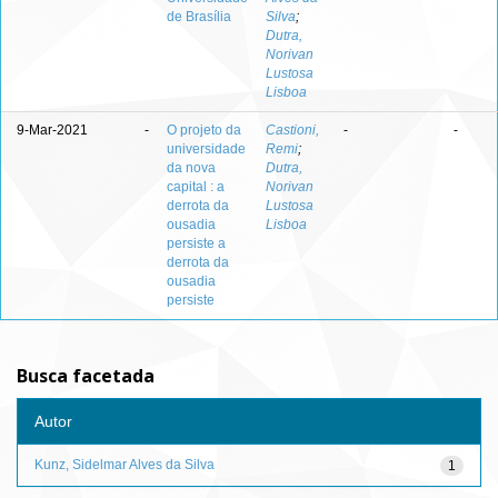
de Brasília
Silva
;
Dutra,
Norivan
Lustosa
Lisboa
9-Mar-2021
-
O projeto da
Castioni,
-
-
universidade
Remi
;
da nova
Dutra,
capital : a
Norivan
derrota da
Lustosa
ousadia
Lisboa
persiste a
derrota da
ousadia
persiste
Busca facetada
Autor
Kunz, Sidelmar Alves da Silva
1