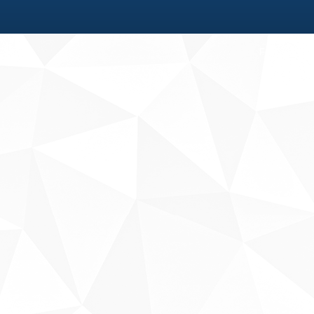
Fale conosco
Sobre