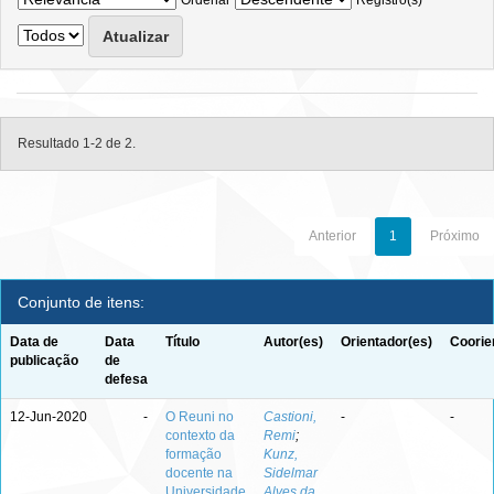
Ordenar
Registro(s)
Resultado 1-2 de 2.
Anterior
1
Próximo
Conjunto de itens:
Data de
Data
Título
Autor(es)
Orientador(es)
Coorie
publicação
de
defesa
12-Jun-2020
-
O Reuni no
Castioni,
-
-
contexto da
Remi
;
formação
Kunz,
docente na
Sidelmar
Universidade
Alves da