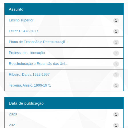
Assunto
Ensino superior
1
Lei nº 13.478/2017
1
Plano de Expansão e Reestruturaçã...
1
Professores - formação
1
Reestruturação e Expansão das Uni...
1
Ribeiro, Darcy, 1922-1997
1
Teixeira, Anísio, 1900-1971
1
Data de publicação
2020
1
2021
1