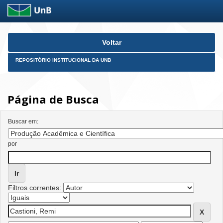
Skip
Voltar
navigation
REPOSITÓRIO INSTITUCIONAL DA UNB
Página de Busca
Buscar em:
por
Filtros correntes: