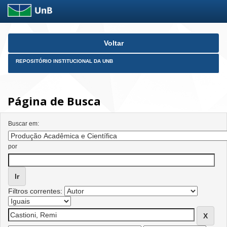
Skip
Voltar
navigation
REPOSITÓRIO INSTITUCIONAL DA UNB
Página de Busca
Buscar em:
por
Filtros correntes: