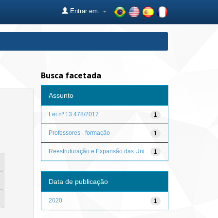
Entrar em:
Busca facetada
Assunto
Lei nº 13.478/2017
1
Professores - formação
1
Reestruturação e Expansão das Uni...
1
Data de publicação
2020
1