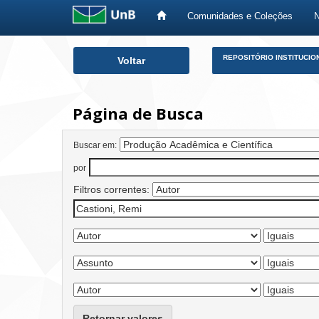
Comunidades e Coleções
Skip
REPOSITÓRIO INSTITUCIO
Voltar
navigation
Página de Busca
Buscar em:
por
Filtros correntes:
Retornar valores