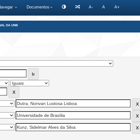
Navegar
Documentos
A-
A
A+
NAL DA UNB