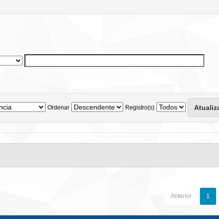
Ordenar
Registro(s)
Anterior
1