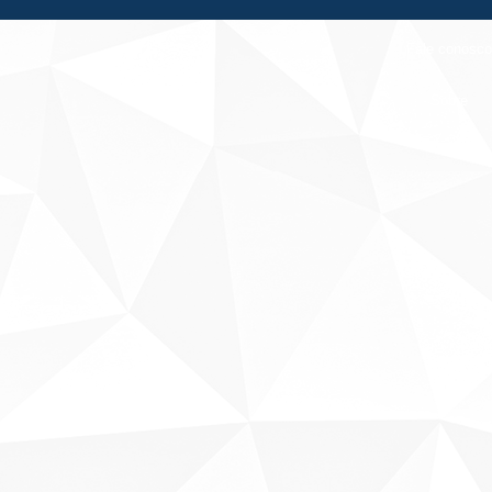
Fale conosco
Sobre