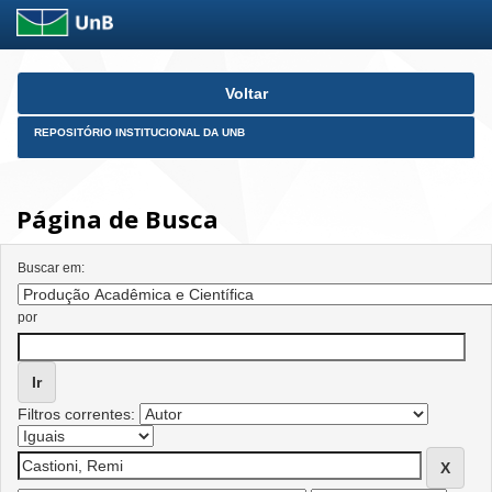
Skip
Voltar
navigation
REPOSITÓRIO INSTITUCIONAL DA UNB
Página de Busca
Buscar em:
por
Filtros correntes: