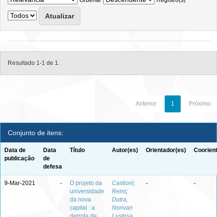
Ordenar
Registro(s)
Resultado 1-1 de 1.
Anterior
1
Próximo
Conjunto de itens:
Data de
Data
Título
Autor(es)
Orientador(es)
Coorien
publicação
de
defesa
9-Mar-2021
-
O projeto da
Castioni,
-
-
universidade
Remi
;
da nova
Dutra,
capital : a
Norivan
derrota da
Lustosa