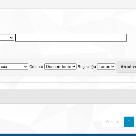
Ordenar
Registro(s)
Anterior
1