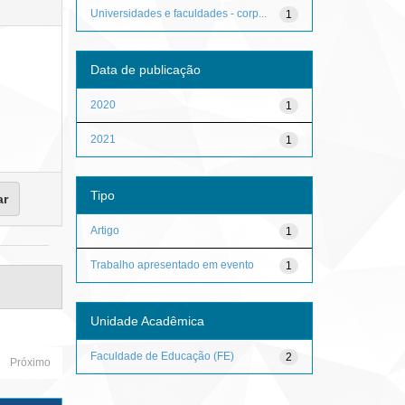
Universidades e faculdades - corp...
1
Data de publicação
2020
1
2021
1
Tipo
Artigo
1
Trabalho apresentado em evento
1
Unidade Acadêmica
Faculdade de Educação (FE)
2
Próximo