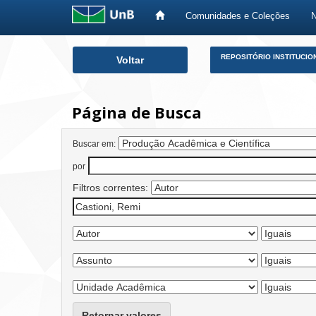
Comunidades e Coleções
Skip
REPOSITÓRIO INSTITUCIO
Voltar
navigation
Página de Busca
Buscar em:
por
Filtros correntes:
Retornar valores