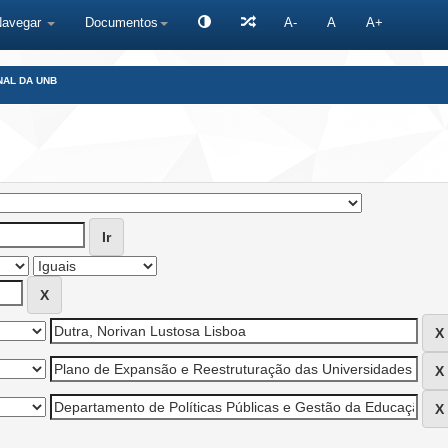
Navegar
Documentos
A-
A
A+
NAL DA UNB