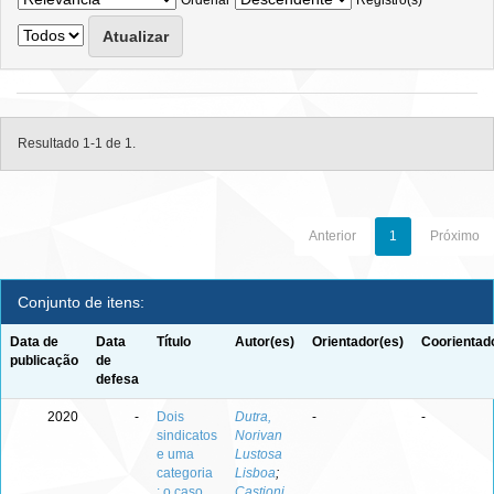
Ordenar
Registro(s)
Resultado 1-1 de 1.
Anterior
1
Próximo
Conjunto de itens:
Data de
Data
Título
Autor(es)
Orientador(es)
Coorientad
publicação
de
defesa
2020
-
Dois
Dutra,
-
-
sindicatos
Norivan
e uma
Lustosa
categoria
Lisboa
;
: o caso
Castioni,