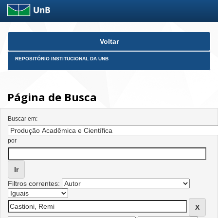
Skip
Voltar
navigation
REPOSITÓRIO INSTITUCIONAL DA UNB
Página de Busca
Buscar em:
por
Filtros correntes: