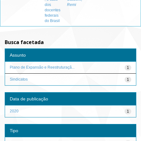
dos
Remi
docentes
federais
do Brasil
Busca facetada
Assunto
Plano de Expansão e Reestruturaçã...
1
Sindicatos
1
Data de publicação
2020
1
Tipo