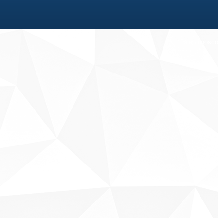
Fale conosco
Sobre