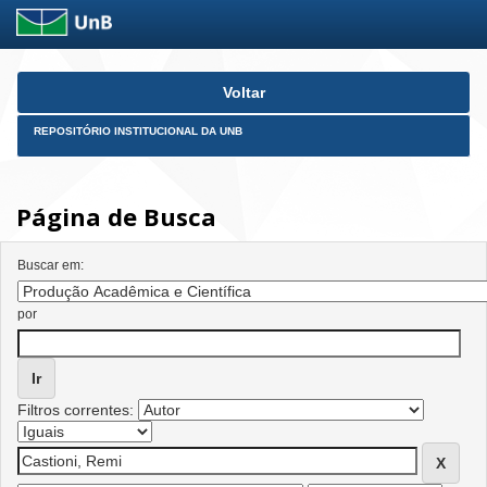
Skip
Voltar
navigation
REPOSITÓRIO INSTITUCIONAL DA UNB
Página de Busca
Buscar em:
por
Filtros correntes: