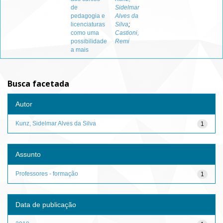
de
Sidelmar
pedagogia e
Alves da
licenciaturas
Silva
;
como uma
Castioni,
possibilidade
Remi
a mais
Busca facetada
Autor
Kunz, Sidelmar Alves da Silva
1
Assunto
Professores - formação
1
Data de publicação