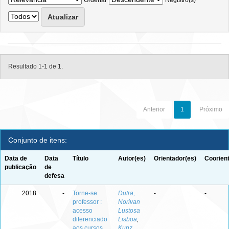
Ordenar
Registro(s)
Resultado 1-1 de 1.
Anterior
1
Próximo
Conjunto de itens:
Data de
Data
Título
Autor(es)
Orientador(es)
Coorien
publicação
de
defesa
2018
-
Torne-se
Dutra,
-
-
professor :
Norivan
acesso
Lustosa
diferenciado
Lisboa
;
aos cursos
Kunz,