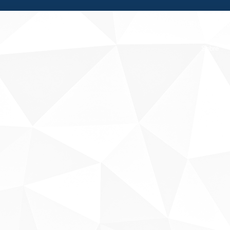
Fale conosco
Sobre