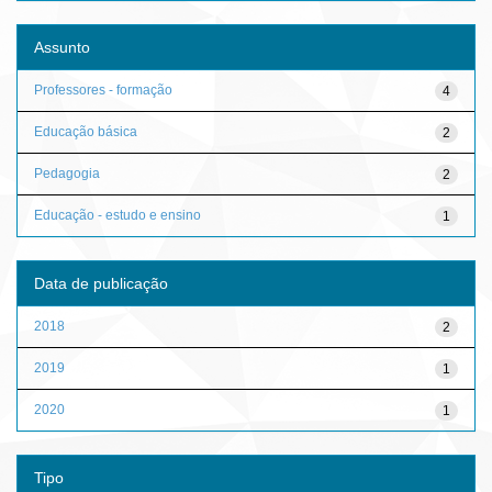
Assunto
Professores - formação
4
Educação básica
2
Pedagogia
2
Educação - estudo e ensino
1
Data de publicação
2018
2
2019
1
2020
1
Tipo