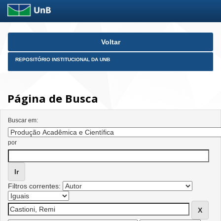
Skip
Voltar
navigation
REPOSITÓRIO INSTITUCIONAL DA UNB
Página de Busca
Buscar em:
por
Filtros correntes: