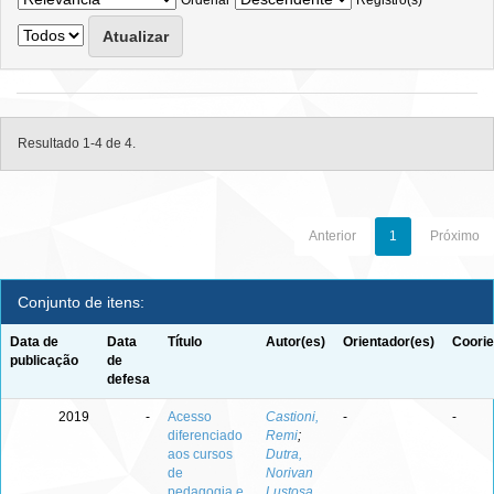
Ordenar
Registro(s)
Resultado 1-4 de 4.
Anterior
1
Próximo
Conjunto de itens:
Data de
Data
Título
Autor(es)
Orientador(es)
Coorie
publicação
de
defesa
2019
-
Acesso
Castioni,
-
-
diferenciado
Remi
;
aos cursos
Dutra,
de
Norivan
pedagogia e
Lustosa