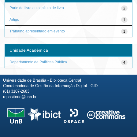
Parte de livro ou capítulo de livro
2
Artigo
1
Trabalho apresentado em evento
1
Unidade Acadêmica
Departamento de Políticas Pública...
4
Universidade de Brasília - Biblioteca Central
Coordenadoria de Gestão da Informação Digital - GID
(61) 3107-2683
repositorio@unb.br