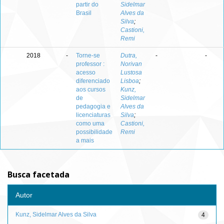
partir do
Sidelmar
Brasil
Alves da
Silva
;
Castioni,
Remi
2018
-
Torne-se
Dutra,
-
-
professor :
Norivan
acesso
Lustosa
diferenciado
Lisboa
;
aos cursos
Kunz,
de
Sidelmar
pedagogia e
Alves da
licenciaturas
Silva
;
como uma
Castioni,
possibilidade
Remi
a mais
Busca facetada
Autor
Kunz, Sidelmar Alves da Silva
4