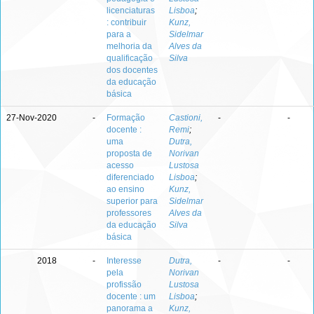
licenciaturas
Lisboa
;
: contribuir
Kunz,
para a
Sidelmar
melhoria da
Alves da
qualificação
Silva
dos docentes
da educação
básica
27-Nov-2020
-
Formação
Castioni,
-
-
docente :
Remi
;
uma
Dutra,
proposta de
Norivan
acesso
Lustosa
diferenciado
Lisboa
;
ao ensino
Kunz,
superior para
Sidelmar
professores
Alves da
da educação
Silva
básica
2018
-
Interesse
Dutra,
-
-
pela
Norivan
profissão
Lustosa
docente : um
Lisboa
;
panorama a
Kunz,