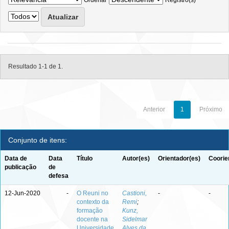
Ordenar
Registro(s)
Resultado 1-1 de 1.
Anterior
1
Próximo
Conjunto de itens:
Data de
Data
Título
Autor(es)
Orientador(es)
Coorie
publicação
de
defesa
12-Jun-2020
-
O Reuni no
Castioni,
-
-
contexto da
Remi
;
formação
Kunz,
docente na
Sidelmar
Universidade
Alves da