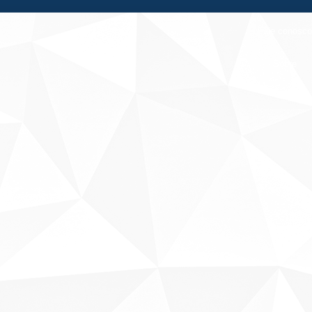
Fale conosco
Sobre