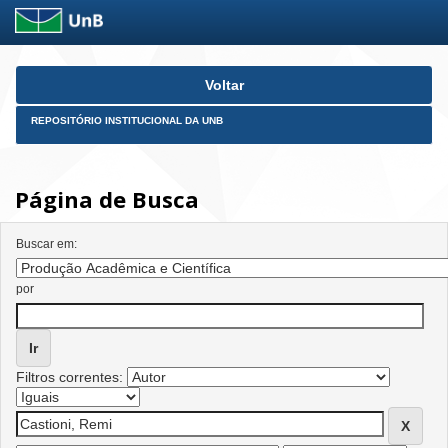
Skip
Voltar
navigation
REPOSITÓRIO INSTITUCIONAL DA UNB
Página de Busca
Buscar em:
por
Filtros correntes: