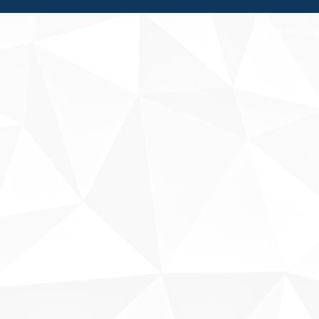
Fale conosco
Sobre