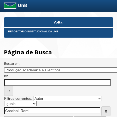
Skip
Voltar
navigation
REPOSITÓRIO INSTITUCIONAL DA UNB
Página de Busca
Buscar em:
por
Filtros correntes: