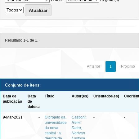
Ordenar
Registro(s)
Resultado 1-1 de 1.
Anterior
1
Próximo
Conjunto de itens:
Data de
Data
Título
Autor(es)
Orientador(es)
Coorien
publicação
de
defesa
9-Mar-2021
-
O projeto da
Castioni,
-
-
universidade
Remi
;
da nova
Dutra,
capital : a
Norivan
derrota da
Lustosa