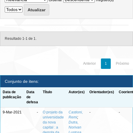
Ordenar
Registro(s)
Resultado 1-1 de 1.
Anterior
1
Próximo
Conjunto de itens:
Data de
Data
Título
Autor(es)
Orientador(es)
Coorien
publicação
de
defesa
9-Mar-2021
-
O projeto da
Castioni,
-
-
universidade
Remi
;
da nova
Dutra,
capital : a
Norivan
derrota da
Lustosa