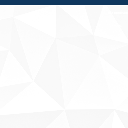
Fale conosco
Sobre