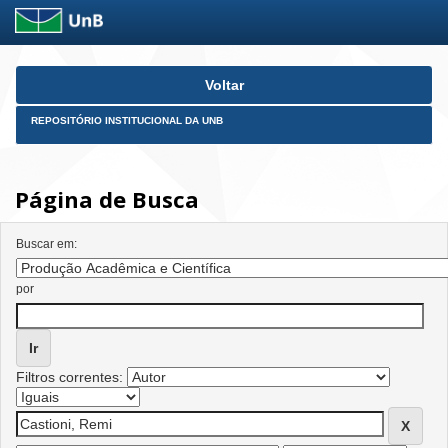
Skip
Voltar
navigation
REPOSITÓRIO INSTITUCIONAL DA UNB
Página de Busca
Buscar em:
por
Filtros correntes: