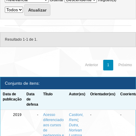
Ordenar
Registro(s)
Resultado 1-1 de 1.
Anterior
1
Próximo
Conjunto de itens:
Data de
Data
Título
Autor(es)
Orientador(es)
Coorient
publicação
de
defesa
2019
-
Acesso
Castioni,
-
-
diferenciado
Remi
;
aos cursos
Dutra,
de
Norivan
pedagogia e
Lustosa