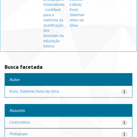
licenciaturas
Lisboa
;
: contribuir
Kunz,
para a
Sidelmar
melhoria da
Alves da
qualificação
Silva
dos
docentes da
educação
básica
Busca facetada
Autor
Kunz, Sidelmar Alves da Silva
1
Assunto
Licenciatura
1
Pedagogia
1