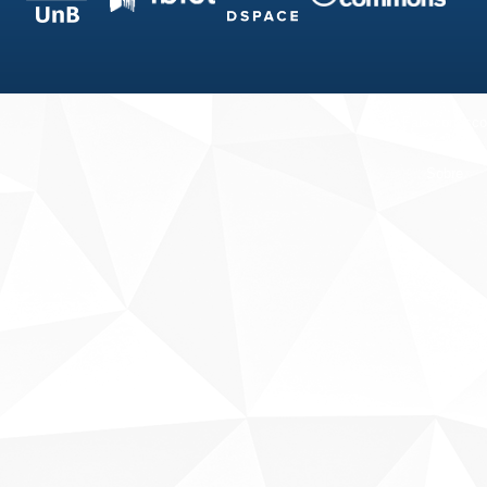
Fale conosco
Sobre