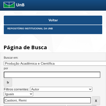
Skip
Voltar
navigation
REPOSITÓRIO INSTITUCIONAL DA UNB
Página de Busca
Buscar em:
por
Filtros correntes: