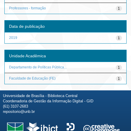
Professores - formação
1
Data de publicação
2019
1
Unidade Acadêmica
Departamento de Políticas Pública...
1
Faculdade de Educação (FE)
1
Universidade de Brasília - Biblioteca Central
Coordenadoria de Gestão da Informação Digital - GID
(61) 3107-2683
repositorio@unb.br