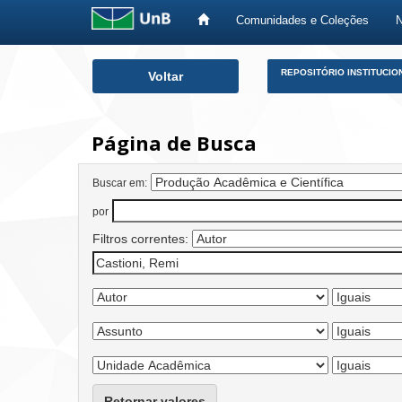
Comunidades e Coleções
Skip
REPOSITÓRIO INSTITUCIO
Voltar
navigation
Página de Busca
Buscar em:
por
Filtros correntes:
Retornar valores