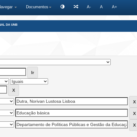
Navegar
Documentos
A-
A
A+
NAL DA UNB