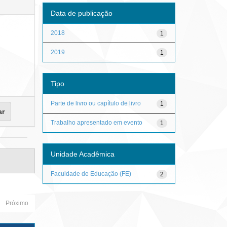
Data de publicação
2018
1
2019
1
Tipo
Parte de livro ou capítulo de livro
1
Trabalho apresentado em evento
1
Unidade Acadêmica
Faculdade de Educação (FE)
2
Próximo