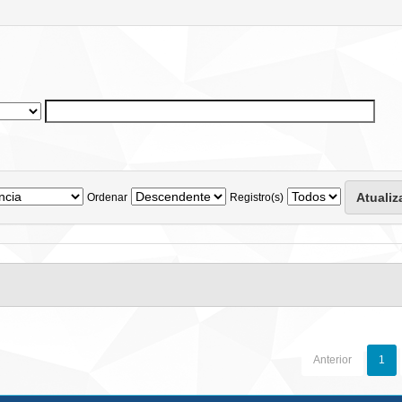
Ordenar
Registro(s)
Anterior
1