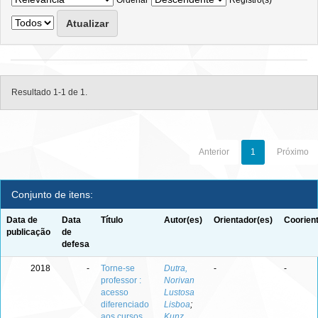
Ordenar
Registro(s)
Resultado 1-1 de 1.
Anterior
1
Próximo
Conjunto de itens:
Data de
Data
Título
Autor(es)
Orientador(es)
Coorien
publicação
de
defesa
2018
-
Torne-se
Dutra,
-
-
professor :
Norivan
acesso
Lustosa
diferenciado
Lisboa
;
aos cursos
Kunz,