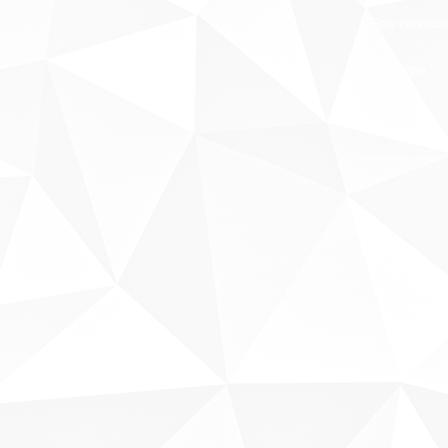
Fale conosco
Sobre