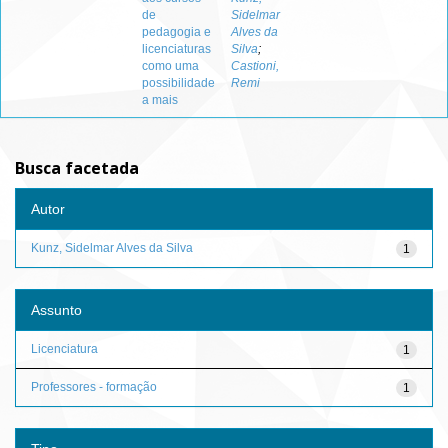
de
Sidelmar
pedagogia e
Alves da
licenciaturas
Silva
;
como uma
Castioni,
possibilidade
Remi
a mais
Busca facetada
Autor
Kunz, Sidelmar Alves da Silva
1
Assunto
Licenciatura
1
Professores - formação
1