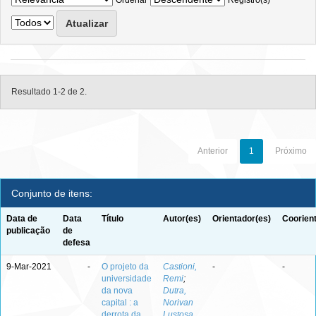
Ordenar
Registro(s)
Resultado 1-2 de 2.
Anterior
1
Próximo
Conjunto de itens:
Data de
Data
Título
Autor(es)
Orientador(es)
Coorien
publicação
de
defesa
9-Mar-2021
-
O projeto da
Castioni,
-
-
universidade
Remi
;
da nova
Dutra,
capital : a
Norivan
derrota da
Lustosa