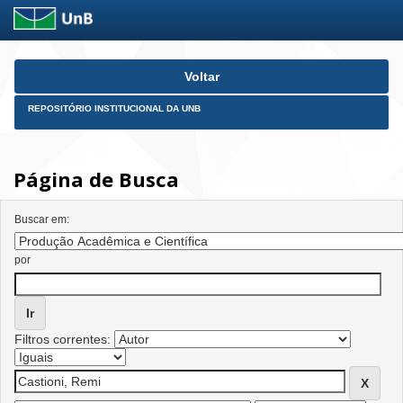
Skip
Voltar
navigation
REPOSITÓRIO INSTITUCIONAL DA UNB
Página de Busca
Buscar em:
por
Filtros correntes: