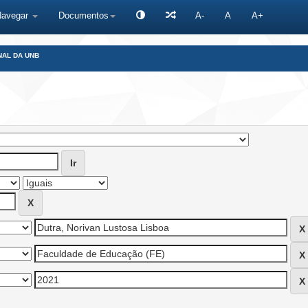
Navegar
Documentos
A-
A
A+
NAL DA UNB