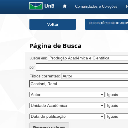
Comunidades e Coleções
Skip
REPOSITÓRIO INSTITUCIO
Voltar
navigation
Página de Busca
Buscar em:
por
Filtros correntes:
Retornar valores