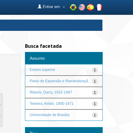
Entrar em:
Busca facetada
Assunto
Ensino superior
1
Plano de Expansão e Reestruturaçã...
1
Ribeiro, Darcy, 1922-1997
1
Teixeira, Anísio, 1900-1971
1
Universidade de Brasília
1