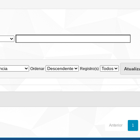
Ordenar
Registro(s)
Anterior
1