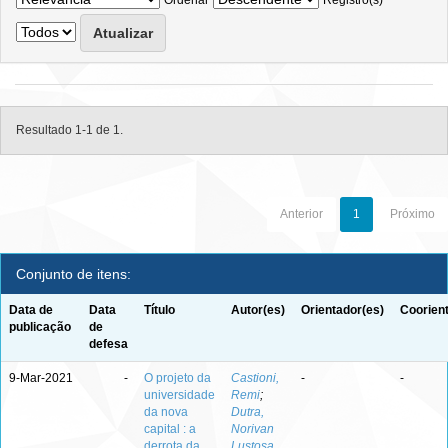
Ordenar
Registro(s)
Resultado 1-1 de 1.
Anterior
1
Próximo
Conjunto de itens:
Data de
Data
Título
Autor(es)
Orientador(es)
Coorien
publicação
de
defesa
9-Mar-2021
-
O projeto da
Castioni,
-
-
universidade
Remi
;
da nova
Dutra,
capital : a
Norivan
derrota da
Lustosa