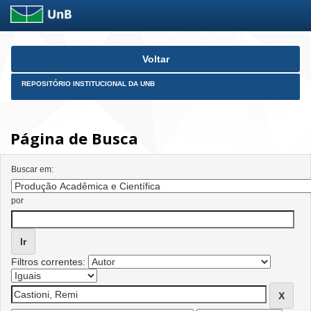
Skip
Voltar
navigation
REPOSITÓRIO INSTITUCIONAL DA UNB
Página de Busca
Buscar em:
por
Filtros correntes: