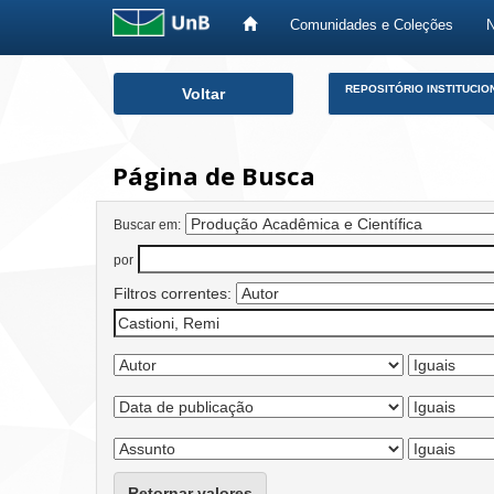
Comunidades e Coleções
Skip
REPOSITÓRIO INSTITUCIO
Voltar
navigation
Página de Busca
Buscar em:
por
Filtros correntes:
Retornar valores