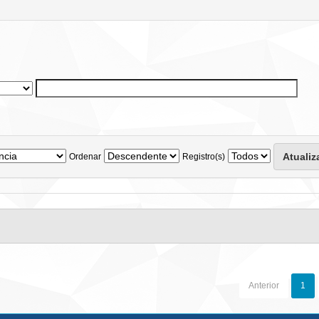
Ordenar
Registro(s)
Anterior
1