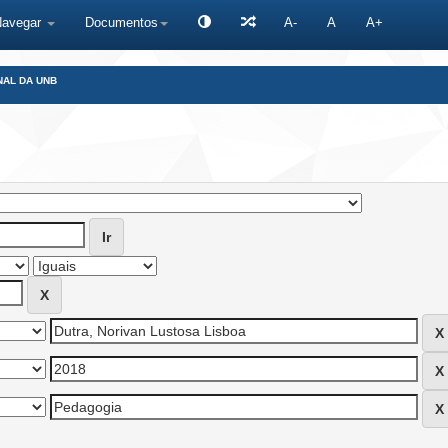
Navegar
Documentos
A-
A
A+
NAL DA UNB