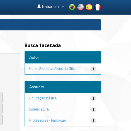
Entrar em:
Busca facetada
Autor
Kunz, Sidelmar Alves da Silva
1
Assunto
Educação básica
1
Licenciatura
1
Professores - formação
1