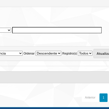
Ordenar
Registro(s)
Anterior
1