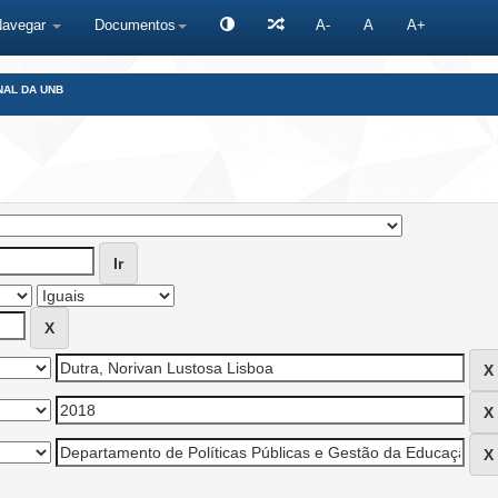
Navegar
Documentos
A-
A
A+
NAL DA UNB