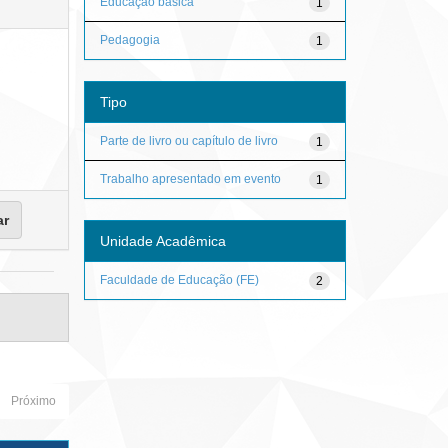
Educação básica
1
Pedagogia
1
Tipo
Parte de livro ou capítulo de livro
1
Trabalho apresentado em evento
1
Unidade Acadêmica
Faculdade de Educação (FE)
2
Próximo