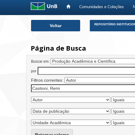
Comunidades e Coleções
Skip
REPOSITÓRIO INSTITUCIO
Voltar
navigation
Página de Busca
Buscar em:
por
Filtros correntes:
Retornar valores