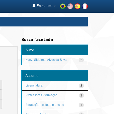
Entrar em:
Busca facetada
Autor
Kunz, Sidelmar Alves da Silva
2
Assunto
Licenciatura
2
Professores - formação
2
Educação - estudo e ensino
1