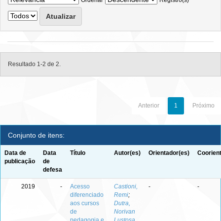
Ordenar
Registro(s)
Resultado 1-2 de 2.
Anterior
1
Próximo
Conjunto de itens:
Data de
Data
Título
Autor(es)
Orientador(es)
Coorien
publicação
de
defesa
2019
-
Acesso
Castioni,
-
-
diferenciado
Remi
;
aos cursos
Dutra,
de
Norivan
pedagogia e
Lustosa