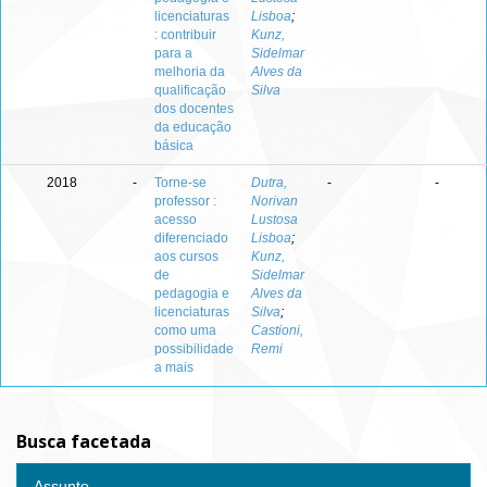
licenciaturas
Lisboa
;
: contribuir
Kunz,
para a
Sidelmar
melhoria da
Alves da
qualificação
Silva
dos docentes
da educação
básica
2018
-
Torne-se
Dutra,
-
-
professor :
Norivan
acesso
Lustosa
diferenciado
Lisboa
;
aos cursos
Kunz,
de
Sidelmar
pedagogia e
Alves da
licenciaturas
Silva
;
como uma
Castioni,
possibilidade
Remi
a mais
Busca facetada
Assunto