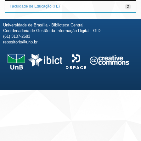
Faculdade de Educação (FE)
2
Universidade de Brasília - Biblioteca Central
Coordenadoria de Gestão da Informação Digital - GID
(61) 3107-2683
repositorio@unb.br
Fale conosco
Sobre