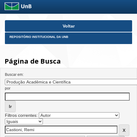
Skip
Voltar
navigation
REPOSITÓRIO INSTITUCIONAL DA UNB
Página de Busca
Buscar em:
por
Filtros correntes: