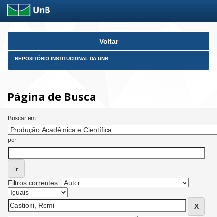
Skip
Voltar
navigation
REPOSITÓRIO INSTITUCIONAL DA UNB
Página de Busca
Buscar em:
por
Filtros correntes: