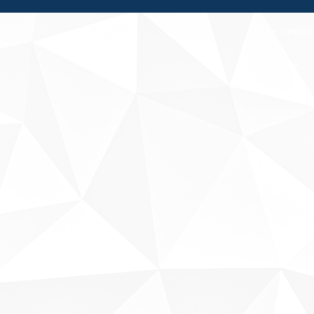
Fale conosco
Sobre