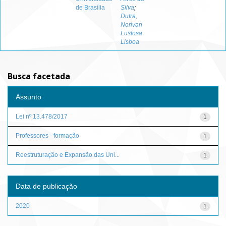
de Brasília
Silva
;
Dutra,
Norivan
Lustosa
Lisboa
Busca facetada
Assunto
Lei nº 13.478/2017
1
Professores - formação
1
Reestruturação e Expansão das Uni...
1
Data de publicação
2020
1