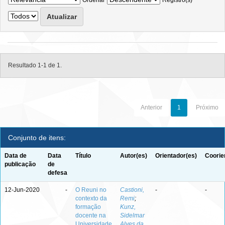
Ordenar
Registro(s)
Resultado 1-1 de 1.
Anterior
1
Próximo
Conjunto de itens:
Data de
Data
Título
Autor(es)
Orientador(es)
Coorie
publicação
de
defesa
12-Jun-2020
-
O Reuni no
Castioni,
-
-
contexto da
Remi
;
formação
Kunz,
docente na
Sidelmar
Universidade
Alves da