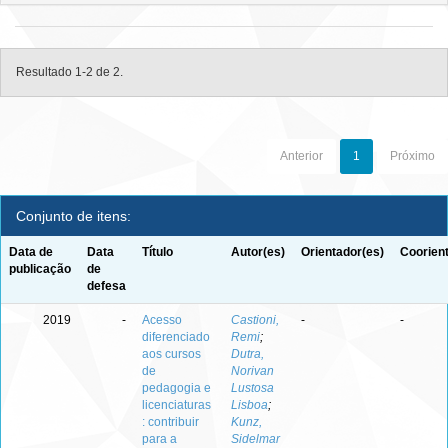
Resultado 1-2 de 2.
Anterior
1
Próximo
Conjunto de itens:
Data de
Data
Título
Autor(es)
Orientador(es)
Coorien
publicação
de
defesa
2019
-
Acesso
Castioni,
-
-
diferenciado
Remi
;
aos cursos
Dutra,
de
Norivan
pedagogia e
Lustosa
licenciaturas
Lisboa
;
: contribuir
Kunz,
para a
Sidelmar