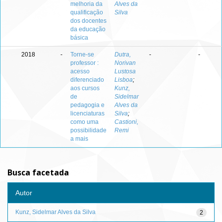
melhoria da
Alves da
qualificação
Silva
dos docentes
da educação
básica
2018
-
Torne-se
Dutra,
-
-
professor :
Norivan
acesso
Lustosa
diferenciado
Lisboa
;
aos cursos
Kunz,
de
Sidelmar
pedagogia e
Alves da
licenciaturas
Silva
;
como uma
Castioni,
possibilidade
Remi
a mais
Busca facetada
Autor
Kunz, Sidelmar Alves da Silva
2