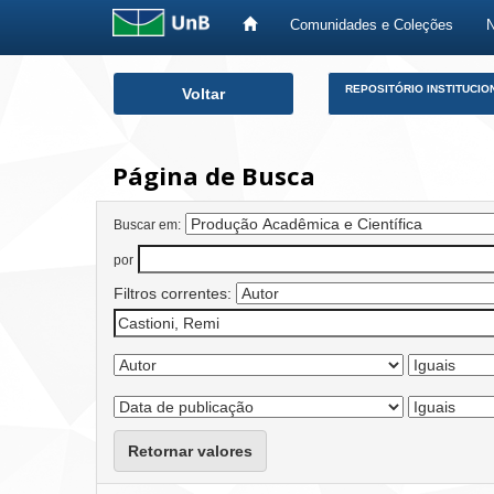
Comunidades e Coleções
Skip
REPOSITÓRIO INSTITUCIO
Voltar
navigation
Página de Busca
Buscar em:
por
Filtros correntes:
Retornar valores