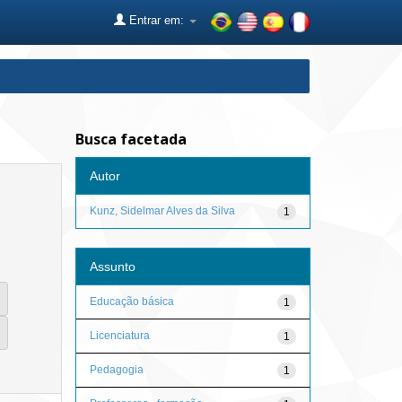
Entrar em:
Busca facetada
Autor
Kunz, Sidelmar Alves da Silva
1
Assunto
Educação básica
1
Licenciatura
1
Pedagogia
1