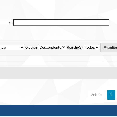
Ordenar
Registro(s)
Anterior
1