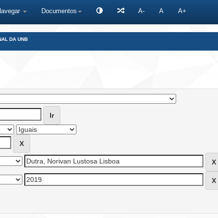
Navegar
Documentos
A-
A
A+
NAL DA UNB