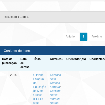
Resultado 1-1 de 1.
Anterior
1
Próximo
Conjunto de itens:
Data de
Data
Título
Autor(es)
Orientador(es)
Coorientad
publicação
de
defesa
2014
-
O Plano
Cardoso
-
-
Estadual
Neto,
de
Odorico
Educação
Ferreira
;
de Mato
Castioni,
Grosso
Remi
;
(PEE) e
Moraes,
seus
Raquel