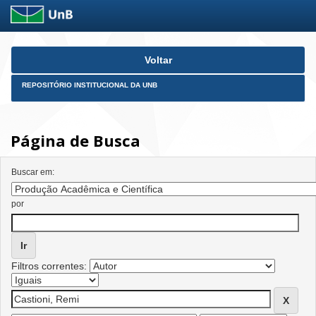
Skip
Voltar
navigation
REPOSITÓRIO INSTITUCIONAL DA UNB
Página de Busca
Buscar em:
por
Filtros correntes: