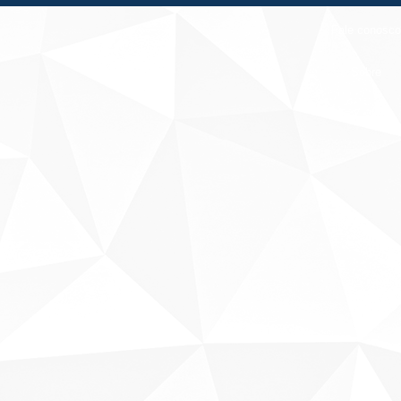
Fale conosco
Sobre