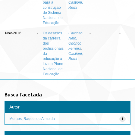
para a
Castioni,
construção
Remi
do Sistema
Nacional de
Educação
Nov-2016
-
Os desafios
Cardoso
-
-
da carreira
Neto,
dos
Odorico
profissionais
Ferreira
;
da
Castioni,
educação à
Remi
luz do Plano
Nacional de
Educação
Busca facetada
Autor
Moraes, Raquel de Almeida
1