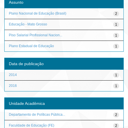
Assunto
Plano Nacional de Educação (Brasil)
2
Educação - Mato Grosso
1
Piso Salarial Profissional Nacion...
1
Plano Estadual de Educação
1
Data de publicação
2014
1
2016
1
Unidade Acadêmica
Departamento de Políticas Pública...
2
Faculdade de Educação (FE)
2