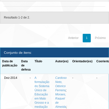
Resultado 1-2 de 2.
Anterior
1
Próximo
Conjunto de itens:
Data de
Data
Título
Autor(es)
Orientador(es)
Coorient
publicação
de
defesa
Dez-2014
-
A
Cardoso
-
-
formulação
Neto,
do Sistema
Odorico
Único de
Ferreira
;
Educação
Moraes,
em Mato
Raquel
Grosso e a
de
mediação
Almeida
;