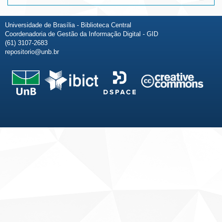
Universidade de Brasília - Biblioteca Central
Coordenadoria de Gestão da Informação Digital - GID
(61) 3107-2683
repositorio@unb.br
Fale conosco
Sobre