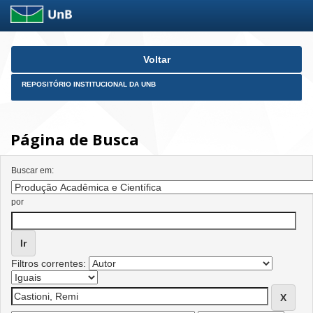
Skip
Voltar
navigation
REPOSITÓRIO INSTITUCIONAL DA UNB
Página de Busca
Buscar em:
por
Filtros correntes: