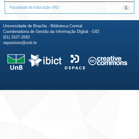
Faculdade de Educação (FE)
1
Universidade de Brasília - Biblioteca Central
Coordenadoria de Gestão da Informação Digital - GID
(61) 3107-2683
repositorio@unb.br
Fale conosco
Sobre