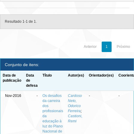
Resultado 1-1 de 1.
Anterior
1
Próximo
Conjunto de itens:
Data de
Data
Título
Autor(es)
Orientador(es)
Coorient
publicação
de
defesa
Nov-2016
-
Os desafios
Cardoso
-
-
da carreira
Neto,
dos
Odorico
profissionais
Ferreira
;
da
Castioni,
educação à
Remi
luz do Plano
Nacional de