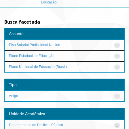
Educação
Busca facetada
Assunto
Piso Salarial Profissional Nacion...
1
Plano Estadual de Educação
1
Plano Nacional de Educação (Brasil)
1
Tipo
Artigo
1
Unidade Acadêmica
Departamento de Políticas Pública...
1