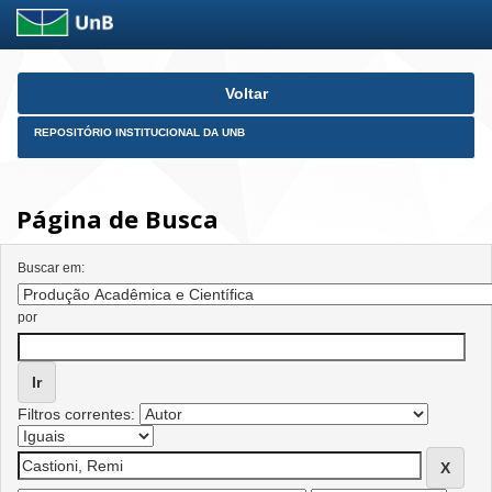
Skip
Voltar
navigation
REPOSITÓRIO INSTITUCIONAL DA UNB
Página de Busca
Buscar em:
por
Filtros correntes: