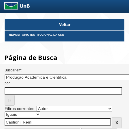
Skip
Voltar
navigation
REPOSITÓRIO INSTITUCIONAL DA UNB
Página de Busca
Buscar em:
por
Filtros correntes: