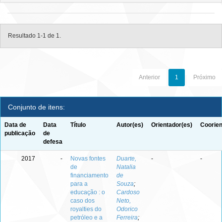
Resultado 1-1 de 1.
Anterior
1
Próximo
Conjunto de itens:
Data de
Data
Título
Autor(es)
Orientador(es)
Coorien
publicação
de
defesa
2017
-
Novas fontes
Duarte,
-
-
de
Natalia
financiamento
de
para a
Souza
;
educação : o
Cardoso
caso dos
Neto,
royalties do
Odorico
petróleo e a
Ferreira
;