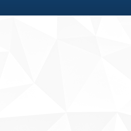
Fale conosco
Sobre