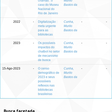
chamas : o
Murilo
caso do Museu
Bastos da
Nacional do
Rio de Janeiro
2022
-
Digitalização :
Cunha,
-
-
meta urgente
Murilo
para as
Bastos da
bibliotecas
2023
-
Os possíveis
Cunha,
-
-
impactos do
Murilo
chatbot no setor
Bastos da
de mecanismo
de busca
15-Ago-2023
-
O censo
Cunha,
-
-
demográfico de
Murilo
2023 e seus
Bastos da
possíveis
reflexos nas
bibliotecas
brasileiras
Busca facetada