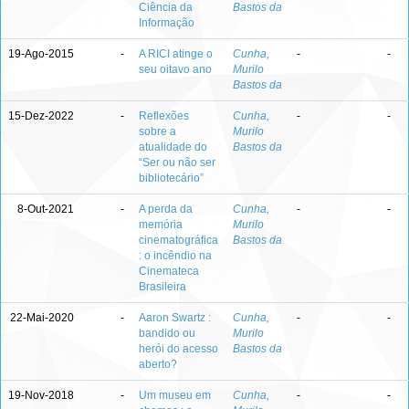
Ciência da
Bastos da
Informação
19-Ago-2015
-
A RICI atinge o
Cunha,
-
-
seu oitavo ano
Murilo
Bastos da
15-Dez-2022
-
Reflexões
Cunha,
-
-
sobre a
Murilo
atualidade do
Bastos da
“Ser ou não ser
bibliotecário”
8-Out-2021
-
A perda da
Cunha,
-
-
memória
Murilo
cinematográfica
Bastos da
: o incêndio na
Cinemateca
Brasileira
22-Mai-2020
-
Aaron Swartz :
Cunha,
-
-
bandido ou
Murilo
herói do acesso
Bastos da
aberto?
19-Nov-2018
-
Um museu em
Cunha,
-
-