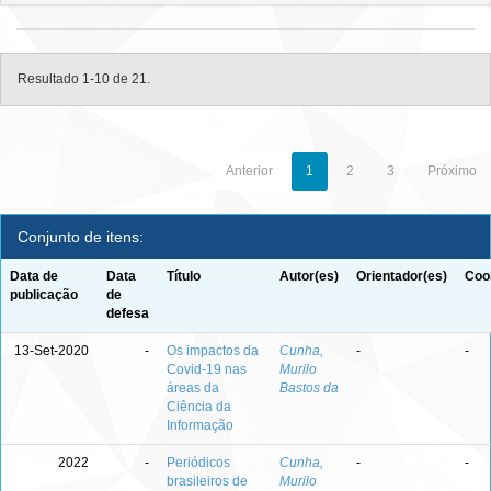
Resultado 1-10 de 21.
Anterior
1
2
3
Próximo
Conjunto de itens:
Data de
Data
Título
Autor(es)
Orientador(es)
Coo
publicação
de
defesa
13-Set-2020
-
Os impactos da
Cunha,
-
-
Covid-19 nas
Murilo
áreas da
Bastos da
Ciência da
Informação
2022
-
Periódicos
Cunha,
-
-
brasileiros de
Murilo