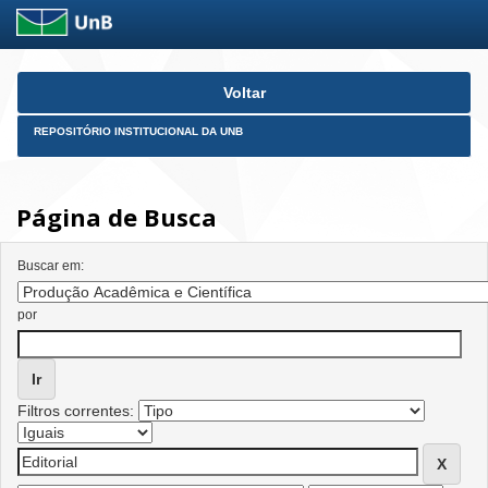
Skip
Voltar
navigation
REPOSITÓRIO INSTITUCIONAL DA UNB
Página de Busca
Buscar em:
por
Filtros correntes: