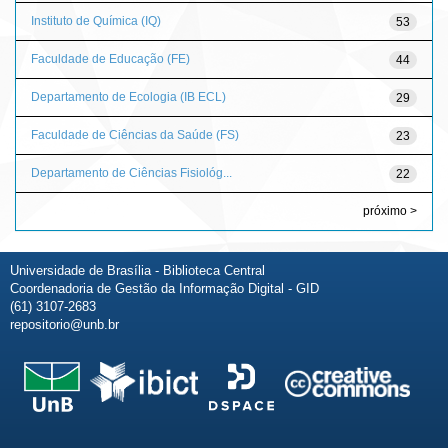
Instituto de Química (IQ)
53
Faculdade de Educação (FE)
44
Departamento de Ecologia (IB ECL)
29
Faculdade de Ciências da Saúde (FS)
23
Departamento de Ciências Fisiológ...
22
próximo >
Universidade de Brasília - Biblioteca Central
Coordenadoria de Gestão da Informação Digital - GID
(61) 3107-2683
repositorio@unb.br