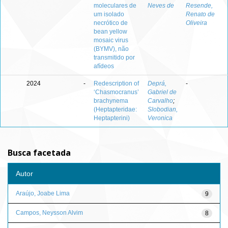
moleculares de
Neves de
Resende,
um isolado
Renato de
necrótico de
Oliveira
bean yellow
mosaic virus
(BYMV), não
transmitido por
afídeos
2024
-
Redescription of
Deprá,
-
‘Chasmocranus’
Gabriel de
brachynema
Carvalho
;
(Heptapteridae:
Slobodian,
Heptapterini)
Veronica
Busca facetada
Autor
Araújo, Joabe Lima
9
Campos, Neysson Alvim
8