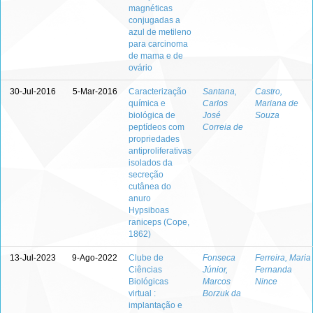
magnéticas
conjugadas a
azul de metileno
para carcinoma
de mama e de
ovário
30-Jul-2016
5-Mar-2016
Caracterização
Santana,
Castro,
química e
Carlos
Mariana de
biológica de
José
Souza
peptídeos com
Correia de
propriedades
antiproliferativas
isolados da
secreção
cutânea do
anuro
Hypsiboas
raniceps (Cope,
1862)
13-Jul-2023
9-Ago-2022
Clube de
Fonseca
Ferreira, Maria
Ciências
Júnior,
Fernanda
Biológicas
Marcos
Nince
virtual :
Borzuk da
implantação e