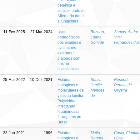
diversidade
genética e
sensibilidade de
Alternaria dauci
a fungicidas
11-Fev-2025
27-Mar-2024
Usos
Bezerra,
Santos, Andre
pedagógicos
Luana
Vitor
dos exames e
Gomide
Fernandes dos
avaliações
externas :
diálogos com
ensino
investigativo
25-Mar-2022
10-Dez-2021
Estudos
Souza,
Resende,
biológicos e
Jamile
Renato de
moleculares de
Mendes
Oliveira
vírus da família
de
Potyviridae
infectando
leguminosas
forrageiras no
Brasil
28-Jan-2021
1996
Estudos
Mello,
Costa, Cláudio
biológicos e
Raquel
Lúcio
;