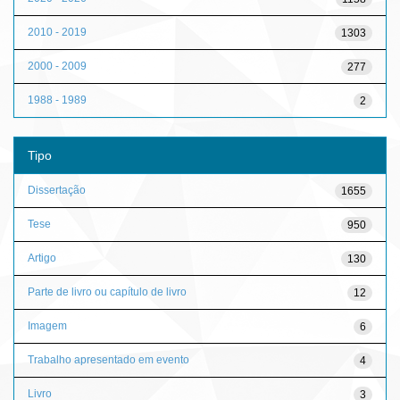
2010 - 2019
1303
2000 - 2009
277
1988 - 1989
2
Tipo
Dissertação
1655
Tese
950
Artigo
130
Parte de livro ou capítulo de livro
12
Imagem
6
Trabalho apresentado em evento
4
Livro
3