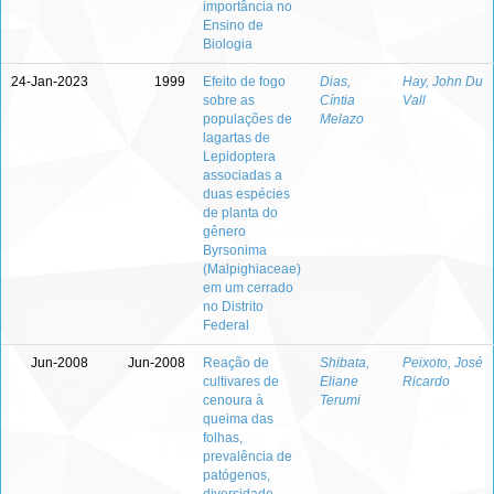
importância no
Ensino de
Biologia
24-Jan-2023
1999
Efeito de fogo
Dias,
Hay, John Du
sobre as
Cíntia
Vall
populações de
Melazo
lagartas de
Lepidoptera
associadas a
duas espécies
de planta do
gênero
Byrsonima
(Malpighiaceae)
em um cerrado
no Distrito
Federal
Jun-2008
Jun-2008
Reação de
Shibata,
Peixoto, José
cultivares de
Eliane
Ricardo
cenoura à
Terumi
queima das
folhas,
prevalência de
patógenos,