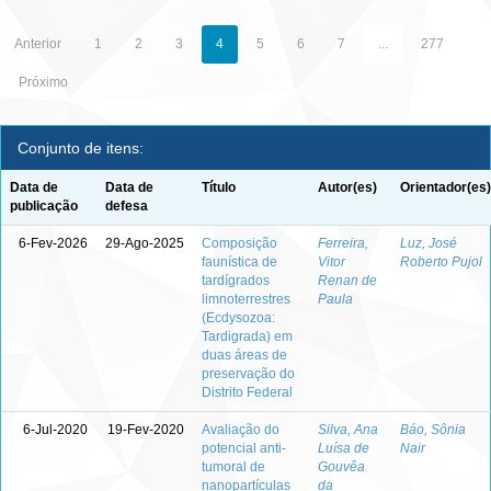
Anterior
1
2
3
4
5
6
7
...
277
Próximo
Conjunto de itens:
Data de
Data de
Título
Autor(es)
Orientador(es)
publicação
defesa
6-Fev-2026
29-Ago-2025
Composição
Ferreira,
Luz, José
faunística de
Vitor
Roberto Pujol
tardígrados
Renan de
limnoterrestres
Paula
(Ecdysozoa:
Tardigrada) em
duas áreas de
preservação do
Distrito Federal
6-Jul-2020
19-Fev-2020
Avaliação do
Silva, Ana
Báo, Sônia
potencial anti-
Luísa de
Nair
tumoral de
Gouvêa
nanopartículas
da