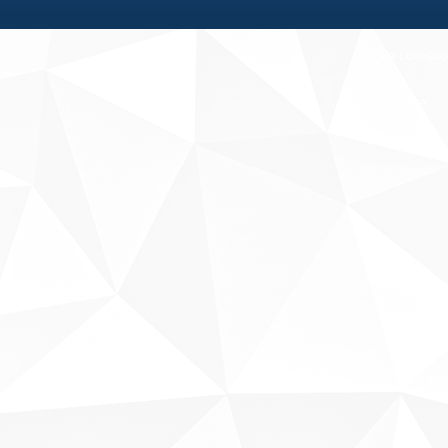
Fale conosco
Sobre