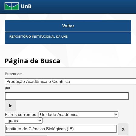
Skip
Voltar
navigation
REPOSITÓRIO INSTITUCIONAL DA UNB
Página de Busca
Buscar em:
por
Filtros correntes: