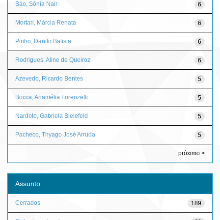
Báo, Sônia Nair
6
Mortari, Márcia Renata
6
Pinho, Danilo Batista
6
Rodrigues, Aline de Queiroz
6
Azevedo, Ricardo Bentes
5
Bocca, Anamélia Lorenzetti
5
Nardoto, Gabriela Bielefeld
5
Pacheco, Thyago José Arruda
5
próximo >
Assunto
Cerrados
189