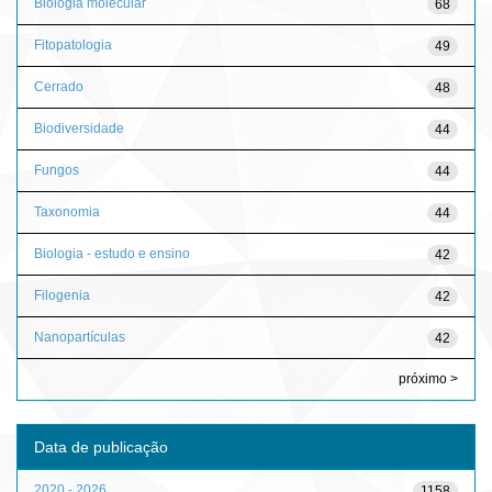
Biologia molecular
68
Fitopatologia
49
Cerrado
48
Biodiversidade
44
Fungos
44
Taxonomia
44
Biologia - estudo e ensino
42
Filogenia
42
Nanopartículas
42
próximo >
Data de publicação
2020 - 2026
1158