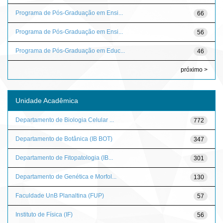
Programa de Pós-Graduação em Ensi...
66
Programa de Pós-Graduação em Ensi...
56
Programa de Pós-Graduação em Educ...
46
próximo >
Unidade Acadêmica
Departamento de Biologia Celular ...
772
Departamento de Botânica (IB BOT)
347
Departamento de Fitopatologia (IB...
301
Departamento de Genética e Morfol...
130
Faculdade UnB Planaltina (FUP)
57
Instituto de Física (IF)
56