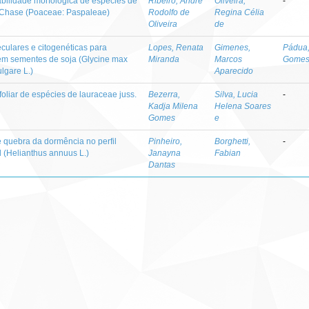
abilidade morfológica de espécies de
Ribeiro, André
Oliveira,
-
) Chase (Poaceae: Paspaleae)
Rodolfo de
Regina Célia
Oliveira
de
culares e citogenéticas para
Lopes, Renata
Gimenes,
Pádua,
 em sementes de soja (Glycine max
Miranda
Marcos
Gome
lgare L.)
Aparecido
liar de espécies de lauraceae juss.
Bezerra,
Silva, Lucia
-
Kadja Milena
Helena Soares
Gomes
e
e quebra da dormência no perfil
Pinheiro,
Borghetti,
-
l (Helianthus annuus L.)
Janayna
Fabian
Dantas