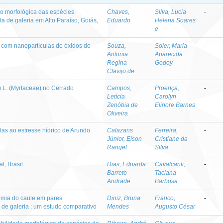
ão morfológica das espécies
Chaves,
Silva, Lucia
-
 de galeria em Alto Paraíso, Goiás,
Eduardo
Helena Soares
e
 com nanopartículas de óxidos de
Souza,
Soler, Maria
-
Antonia
Aparecida
Regina
Godoy
Clavijo de
 L. (Myrtaceae) no Cerrado
Campos,
Proença,
-
Letícia
Carolyn
Zenóbia de
Elinore Barnes
Oliveira
as ao estresse hídrico de Arundo
Calazans
Ferreira,
-
Júnior, Elson
Cristiane da
Rangel
Silva
l, Brasil
Dias, Eduarda
Cavalcanti,
-
Barreto
Taciana
Andrade
Barbosa
omia do caule em pares
Diniz, Bruna
Franco,
-
 de galeria : um estudo comparativo
Mendes
Augusto César