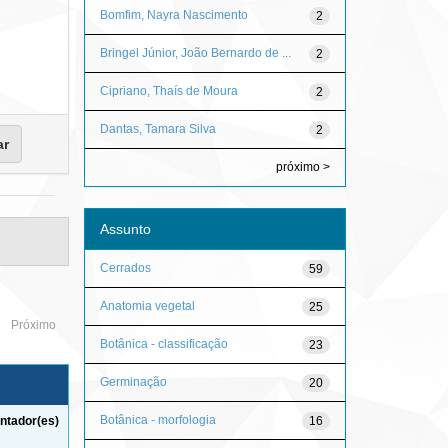
Bomfim, Nayra Nascimento
2
Bringel Júnior, João Bernardo de ...
2
Cipriano, Thaís de Moura
2
Dantas, Tamara Silva
2
próximo >
Assunto
Cerrados
59
Anatomia vegetal
25
Próximo
Botânica - classificação
23
Germinação
20
Botânica - morfologia
16
ntador(es)