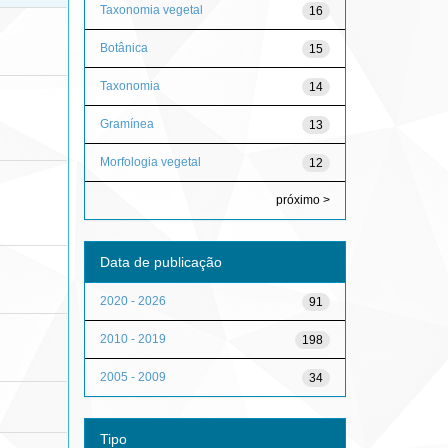
Taxonomia vegetal
16
Botânica
15
Taxonomia
14
Gramínea
13
Morfologia vegetal
12
próximo >
Data de publicação
2020 - 2026
91
2010 - 2019
198
2005 - 2009
34
Tipo