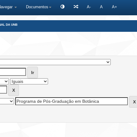
Navegar
Documentos
A-
A
A+
NAL DA UNB