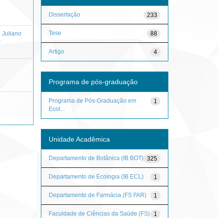
Dissertação
233
Tese
88
 Juliano
s
Artigo
4
Programa de pós-graduação
Programa de Pós-Graduação em
1
Ecol...
Unidade Acadêmica
Departamento de Botânica (IB BOT)
325
Departamento de Ecologia (IB ECL)
1
Departamento de Farmácia (FS FAR)
1
Faculdade de Ciências da Saúde (FS)
1