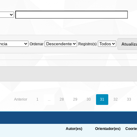
Ordenar
Registro(s)
Anterior
1
...
28
29
30
31
32
33
Autor(es)
Orientador(es)
Coorie