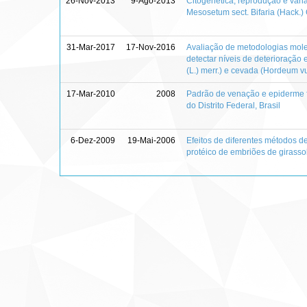
26-Nov-2013
9-Ago-2013
Citogenética, reprodução e vari
Mesosetum sect. Bifaria (Hack.
31-Mar-2017
17-Nov-2016
Avaliação de metodologias mole
detectar níveis de deterioração
(L.) merr.) e cevada (Hordeum vu
17-Mar-2010
2008
Padrão de venação e epiderme fo
do Distrito Federal, Brasil
6-Dez-2009
19-Mai-2006
Efeitos de diferentes métodos d
protéico de embriões de girasso