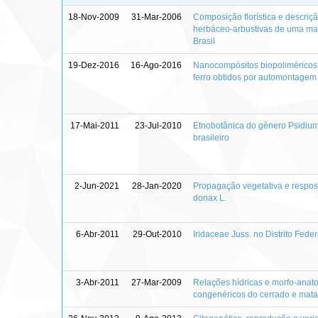
18-Nov-2009
31-Mar-2006
Composição florística e descriç
herbáceo-arbustivas de uma mata
Brasil
19-Dez-2016
16-Ago-2016
Nanocompósitos biopoliméricos
ferro obtidos por automontagem
17-Mai-2011
23-Jul-2010
Etnobotânica do gênero Psidium
brasileiro
2-Jun-2021
28-Jan-2020
Propagação vegetativa e respost
donax L.
6-Abr-2011
29-Out-2010
Iridaceae Juss. no Distrito Federa
3-Abr-2011
27-Mar-2009
Relações hídricas e morfo-anat
congenéricos do cerrado e mata