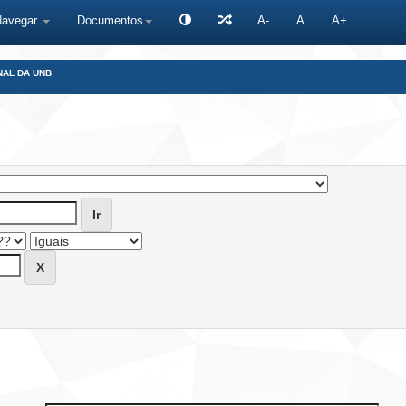
Navegar
Documentos
A-
A
A+
NAL DA UNB