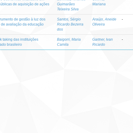
públicas de aquisição de ações
Guimarães
Mariana
Teixeira Silva
rumento de gestão à luz dos
Santos, Sérgio
Araújo, Aneide
-
l de avaliação da educação
Ricardo Bezerra
Oliveira
dos
k taking das instituições
Baigorri, Maria
Gartner, Ivan
-
ado brasileiro
Camila
Ricardo