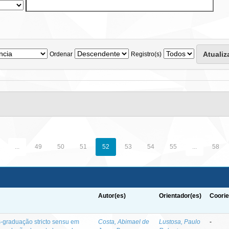
Ordenar
Registro(s)
...
49
50
51
52
53
54
55
...
58
Autor(es)
Orientador(es)
Coorie
-graduação stricto sensu em
Costa, Abimael de
Lustosa, Paulo
-