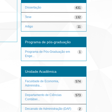
Dissertação
431
Tese
132
Artigo
11
Programa de pós-graduação
Programa de Pós-Graduação em
1
Enge...
Unidade Acadêmica
Faculdade de Economia,
574
Administra...
Departamento de Ciências
573
Contábei...
Decanato de Administração (DAF)
2