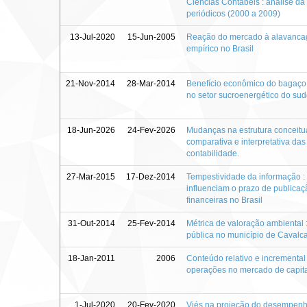
Ciências Contábeis : análise 
periódicos (2000 a 2009)
13-Jul-2020
15-Jun-2005
Reação do mercado à alavancag
empírico no Brasil
21-Nov-2014
28-Mar-2014
Benefício econômico do bagaço
no setor sucroenergético do su
18-Jun-2026
24-Fev-2026
Mudanças na estrutura conceitual
comparativa e interpretativa das
contabilidade.
27-Mar-2015
17-Dez-2014
Tempestividade da informação :
influenciam o prazo de publica
financeiras no Brasil
31-Out-2014
25-Fev-2014
Métrica de valoração ambiental
pública no município de Cavalc
18-Jan-2011
2006
Conteúdo relativo e incremental 
operações no mercado de capitai
1-Jul-2020
20-Fev-2020
Viés na projeção do desempenh