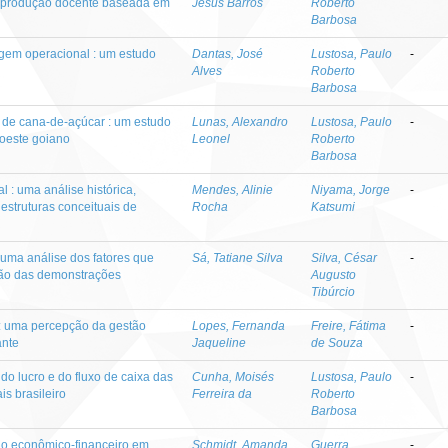
da produção docente baseada em
Jesus Barros
Roberto
Barbosa
em operacional : um estudo
Dantas, José
Lustosa, Paulo
-
Alves
Roberto
Barbosa
 de cana-de-açúcar : um estudo
Lunas, Alexandro
Lustosa, Paulo
-
doeste goiano
Leonel
Roberto
Barbosa
 : uma análise histórica,
Mendes, Alinie
Niyama, Jorge
-
 estruturas conceituais de
Rocha
Katsumi
 uma análise dos fatores que
Sá, Tatiane Silva
Silva, César
-
ção das demonstrações
Augusto
Tibúrcio
 : uma percepção da gestão
Lopes, Fernanda
Freire, Fátima
-
ante
Jaqueline
de Souza
do lucro e do fluxo de caixa das
Cunha, Moisés
Lustosa, Paulo
-
s brasileiro
Ferreira da
Roberto
Barbosa
o econômico-financeiro em
Schmidt, Amanda
Guerra,
-