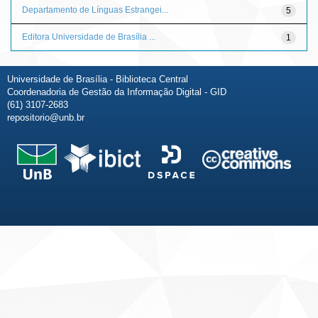
Departamento de Línguas Estrangei...
5
Editora Universidade de Brasília ...
1
Universidade de Brasília - Biblioteca Central
Coordenadoria de Gestão da Informação Digital - GID
(61) 3107-2683
repositorio@unb.br
Fale conosco
Sobre