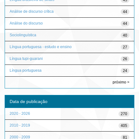
Análise de discurso crítica
44
Análise do discurso
44
Sociolinguística
40
Língua portuguesa - estudo e ensino
27
Língua tupi-guarani
26
Língua portuguesa
24
próximo >
Data de publicação
2020 - 2026
270
2010 - 2019
405
2000 - 2009
81