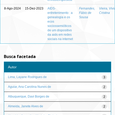
8-Ago-2024
15-Dez-2023
AIDS-
Fernandes,
Vieira, Viv
entretenimento : a
Fábio de
Cristina
genealogia e os
Sousa
ecos
sociossemióticos
de um dispositivo
da aids em redes
sociais na internet
Busca facetada
Autor
Lima, Layane Rodrigues de
3
Aguiar, Ana Carolina Nunes de
2
Albuquerque, Davi Borges de
2
Almeida, Janete Alves de
2