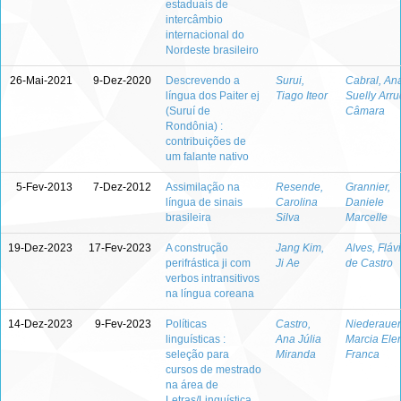
estaduais de
intercâmbio
internacional do
Nordeste brasileiro
26-Mai-2021
9-Dez-2020
Descrevendo a
Surui,
Cabral, An
língua dos Paiter ej
Tiago Iteor
Suelly Arr
(Suruí de
Câmara
Rondônia) :
contribuições de
um falante nativo
5-Fev-2013
7-Dez-2012
Assimilação na
Resende,
Grannier,
língua de sinais
Carolina
Daniele
brasileira
Silva
Marcelle
19-Dez-2023
17-Fev-2023
A construção
Jang Kim,
Alves, Fláv
perifrástica ji com
Ji Ae
de Castro
verbos intransitivos
na língua coreana
14-Dez-2023
9-Fev-2023
Políticas
Castro,
Niederauer
linguísticas :
Ana Júlia
Marcia Elen
seleção para
Miranda
Franca
cursos de mestrado
na área de
Letras/Linguística