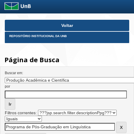
Skip
Voltar
navigation
REPOSITÓRIO INSTITUCIONAL DA UNB
Página de Busca
Buscar em:
por
Filtros correntes: