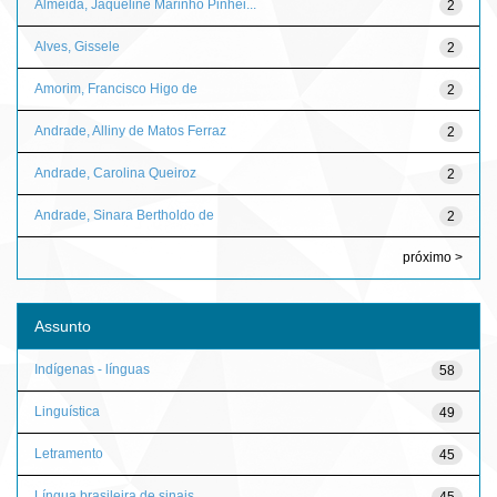
Almeida, Jaqueline Marinho Pinhei...
2
Alves, Gissele
2
Amorim, Francisco Higo de
2
Andrade, Alliny de Matos Ferraz
2
Andrade, Carolina Queiroz
2
Andrade, Sinara Bertholdo de
2
próximo >
Assunto
Indígenas - línguas
58
Linguística
49
Letramento
45
Língua brasileira de sinais
45