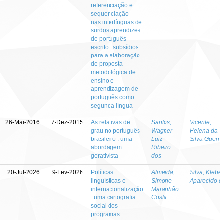
referenciação e
sequenciação –
nas interlínguas de
surdos aprendizes
de português
escrito : subsídios
para a elaboração
de proposta
metodológica de
ensino e
aprendizagem de
português como
segunda língua
26-Mai-2016
7-Dez-2015
As relativas de
Santos,
Vicente,
grau no português
Wagner
Helena da
brasileiro : uma
Luiz
Silva Guer
abordagem
Ribeiro
gerativista
dos
20-Jul-2026
9-Fev-2026
Políticas
Almeida,
Silva, Kleb
linguísticas e
Simone
Aparecido 
internacionalização
Maranhão
: uma cartografia
Costa
social dos
programas