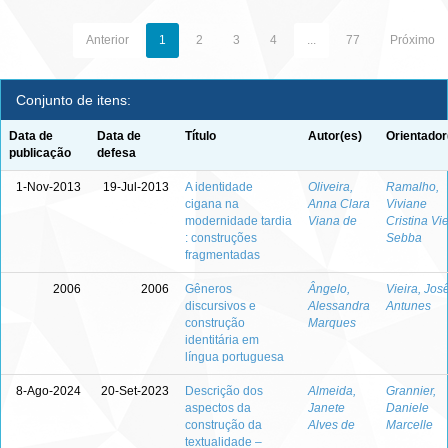
Anterior
1
2
3
4
...
77
Próximo
Conjunto de itens:
Data de
Data de
Título
Autor(es)
Orientador
publicação
defesa
1-Nov-2013
19-Jul-2013
A identidade
Oliveira,
Ramalho,
cigana na
Anna Clara
Viviane
modernidade tardia
Viana de
Cristina Vie
: construções
Sebba
fragmentadas
2006
2006
Gêneros
Ângelo,
Vieira, Jos
discursivos e
Alessandra
Antunes
construção
Marques
identitária em
língua portuguesa
8-Ago-2024
20-Set-2023
Descrição dos
Almeida,
Grannier,
aspectos da
Janete
Daniele
construção da
Alves de
Marcelle
textualidade –