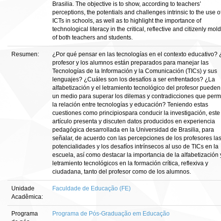
Brasilia. The objective is to show, according to teachers’
perceptions, the potentials and challenges intrinsic to the use o
ICTs in schools, as well as to highlight the importance of
technological literacy in the critical, reflective and citizenly mol
of both teachers and students.
Resumen:
¿Por qué pensar en las tecnologías en el contexto educativo? 
profesor y los alumnos están preparados para manejar las
Tecnologías de la Información y la Comunicación (TICs) y sus
lenguajes? ¿Cuáles son los desafíos a ser enfrentados? ¿La
alfabetización y el letramiento tecnológico del profesor pueden
un medio para superar los dilemas y contradicciones que per
la relación entre tecnologías y educación? Teniendo estas
cuestiones como principiospara conducir la investigación, este
artículo presenta y discuten datos producidos en experiencia
pedagógica desarrollada en la Universidad de Brasilia, para
señalar, de acuerdo con las percepciones de los profesores la
potencialidades y los desafíos intrínsecos al uso de TICs en la
escuela, así como destacar la importancia de la alfabetización 
letramiento tecnológicos en la formación crítica, reflexiva y
ciudadana, tanto del profesor como de los alumnos.
Unidade
Faculdade de Educação (FE)
Acadêmica:
Programa
Programa de Pós-Graduação em Educação