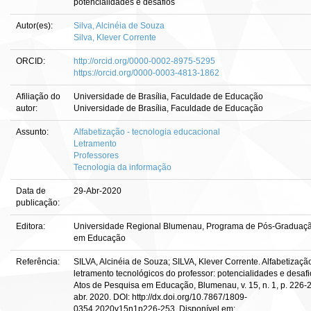
potencialidades e desafios
Autor(es):
Silva, Alcinéia de Souza
Silva, Klever Corrente
ORCID:
http://orcid.org/0000-0002-8975-5295
https://orcid.org/0000-0003-4813-1862
Afiliação do
Universidade de Brasília, Faculdade de Educação
autor:
Universidade de Brasília, Faculdade de Educação
Assunto:
Alfabetização - tecnologia educacional
Letramento
Professores
Tecnologia da informação
Data de
29-Abr-2020
publicação:
Editora:
Universidade Regional Blumenau, Programa de Pós-Graduaç
em Educação
Referência:
SILVA, Alcinéia de Souza; SILVA, Klever Corrente. Alfabetizaçã
letramento tecnológicos do professor: potencialidades e desafi
Atos de Pesquisa em Educação, Blumenau, v. 15, n. 1, p. 226-
abr. 2020. DOI: http://dx.doi.org/10.7867/1809-
0354.2020v15n1p226-253. Disponível em: