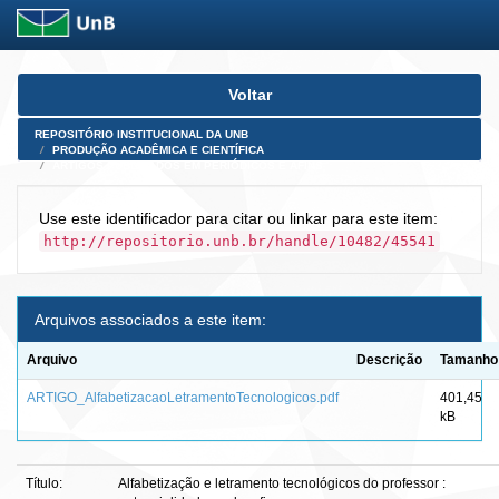
Skip
Voltar
navigation
REPOSITÓRIO INSTITUCIONAL DA UNB
PRODUÇÃO ACADÊMICA E CIENTÍFICA
ARTIGOS PUBLICADOS EM PERIÓDICOS E AFINS
Use este identificador para citar ou linkar para este item:
http://repositorio.unb.br/handle/10482/45541
Arquivos associados a este item:
Arquivo
Descrição
Tamanho
ARTIGO_AlfabetizacaoLetramentoTecnologicos.pdf
401,45
kB
Título:
Alfabetização e letramento tecnológicos do professor :