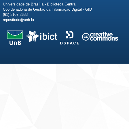
Universidade de Brasília - Biblioteca Central
Coordenadoria de Gestão da Informação Digital - GID
(61) 3107-2683
repositorio@unb.br
Fale conosco
Sobre