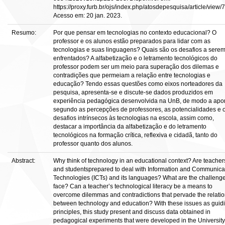
https://proxy.furb.br/ojs/index.php/atosdepesquisa/article/view/
Acesso em: 20 jan. 2023.
Resumo:
Por que pensar em tecnologias no contexto educacional? O
professor e os alunos estão preparados para lidar com as
tecnologias e suas linguagens? Quais são os desafios a sere
enfrentados? A alfabetização e o letramento tecnológicos do
professor podem ser um meio para superação dos dilemas e
contradições que permeiam a relação entre tecnologias e
educação? Tendo essas questões como eixos norteadores da
pesquisa, apresenta-se e discute-se dados produzidos em
experiência pedagógica desenvolvida na UnB, de modo a apon
segundo as percepções de professores, as potencialidades e 
desafios intrínsecos às tecnologias na escola, assim como,
destacar a importância da alfabetização e do letramento
tecnológicos na formação crítica, reflexiva e cidadã, tanto do
professor quanto dos alunos.
Abstract:
Why think of technology in an educational context? Are teacher
and studentsprepared to deal with Information and Communica
Technologies (ICTs) and its languages? What are the challenge
face? Can a teacher’s technological literacy be a means to
overcome dilemmas and contradictions that pervade the relati
between technology and education? With these issues as guid
principles, this study present and discuss data obtained in
pedagogical experiments that were developed in the University