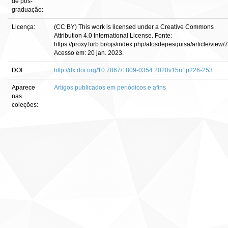
de pós-
graduação:
Licença:
(CC BY) This work is licensed under a Creative Commons
Attribution 4.0 International License. Fonte:
https://proxy.furb.br/ojs/index.php/atosdepesquisa/article/view/
Acesso em: 20 jan. 2023.
DOI:
http://dx.doi.org/10.7867/1809-0354.2020v15n1p226-253
Aparece
Artigos publicados em periódicos e afins
nas
coleções: