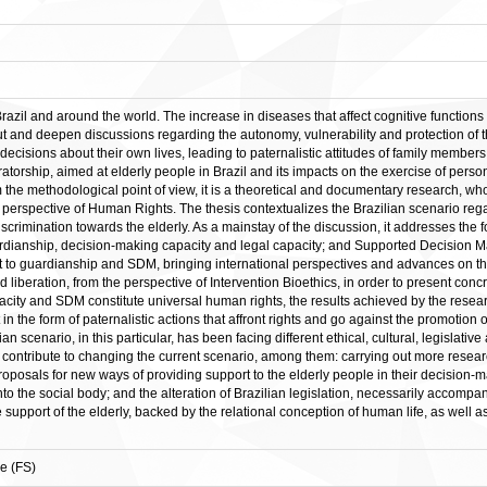
azil and around the world. The increase in diseases that affect cognitive functions
 out and deepen discussions regarding the autonomy, vulnerability and protection of t
ecisions about their own lives, leading to paternalistic attitudes of family members
curatorship, aimed at elderly people in Brazil and its impacts on the exercise of per
rom the methodological point of view, it is a theoretical and documentary research, w
e perspective of Human Rights. The thesis contextualizes the Brazilian scenario regar
scrimination towards the elderly. As a mainstay of the discussion, it addresses the f
dianship, decision-making capacity and legal capacity; and Supported Decision Mak
t to guardianship and SDM, bringing international perspectives and advances on the 
beration, from the perspective of Intervention Bioethics, in order to present concre
acity and SDM constitute universal human rights, the results achieved by the resear
in the form of paternalistic actions that affront rights and go against the promotion 
 scenario, in this particular, has been facing different ethical, cultural, legislative
 contribute to changing the current scenario, among them: carrying out more researc
roposals for new ways of providing support to the elderly people in their decision-ma
 into the social body; and the alteration of Brazilian legislation, necessarily accompa
 support of the elderly, backed by the relational conception of human life, as well a
e (FS)