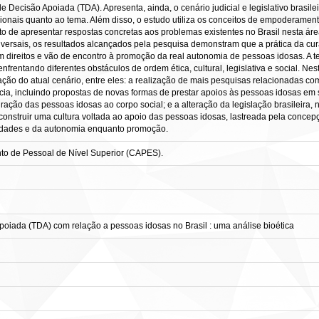
 Decisão Apoiada (TDA). Apresenta, ainda, o cenário judicial e legislativo brasile
ionais quanto ao tema. Além disso, o estudo utiliza os conceitos de empoderamen
uito de apresentar respostas concretas aos problemas existentes no Brasil nesta á
iversais, os resultados alcançados pela pesquisa demonstram que a prática da cu
am direitos e vão de encontro à promoção da real autonomia de pessoas idosas. A 
 enfrentando diferentes obstáculos de ordem ética, cultural, legislativa e social. Ne
ação do atual cenário, entre eles: a realização de mais pesquisas relacionadas 
a, incluindo propostas de novas formas de prestar apoios às pessoas idosas em s
egração das pessoas idosas ao corpo social; e a alteração da legislação brasile
e construir uma cultura voltada ao apoio das pessoas idosas, lastreada pela conc
idades e da autonomia enquanto promoção.
o de Pessoal de Nível Superior (CAPES).
poiada (TDA) com relação a pessoas idosas no Brasil : uma análise bioética