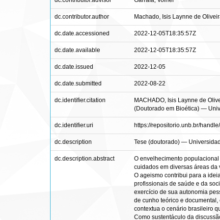
dc.contributor.advisor
Garrafa, Volnei
dc.contributor.author
Machado, Isis Laynne de Olivei
dc.date.accessioned
2022-12-05T18:35:57Z
dc.date.available
2022-12-05T18:35:57Z
dc.date.issued
2022-12-05
dc.date.submitted
2022-08-22
dc.identifier.citation
MACHADO, Isis Laynne de Oliveir
(Doutorado em Bioética) — Unive
dc.identifier.uri
https://repositorio.unb.br/hand
dc.description
Tese (doutorado) — Universidad
dc.description.abstract
O envelhecimento populacional 
cuidados em diversas áreas da 
O ageismo contribui para a idei
profissionais de saúde e da soci
exercício de sua autonomia pes
de cunho teórico e documental, 
contextua o cenário brasileiro 
Como sustentáculo da discussão,