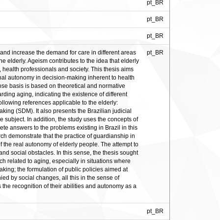
pt_BR
pt_BR
pt_BR
 and increase the demand for care in different areas
pt_BR
he elderly. Ageism contributes to the idea that elderly
, health professionals and society. This thesis aims
sonal autonomy in decision-making inherent to health
hose basis is based on theoretical and normative
ding aging, indicating the existence of different
ollowing references applicable to the elderly:
ing (SDM). It also presents the Brazilian judicial
subject. In addition, the study uses the concepts of
te answers to the problems existing in Brazil in this
ch demonstrate that the practice of guardianship in
of the real autonomy of elderly people. The attempt to
 and social obstacles. In this sense, the thesis sought
h related to aging, especially in situations where
king; the formulation of public policies aimed at
nied by social changes, all this in the sense of
s the recognition of their abilities and autonomy as a
pt_BR