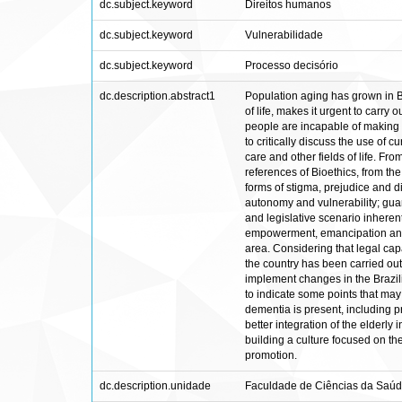
dc.subject.keyword
Direitos humanos
dc.subject.keyword
Vulnerabilidade
dc.subject.keyword
Processo decisório
dc.description.abstract1
Population aging has grown in Br
of life, makes it urgent to carry
people are incapable of making d
to critically discuss the use of 
care and other fields of life. F
references of Bioethics, from th
forms of stigma, prejudice and di
autonomy and vulnerability; guar
and legislative scenario inheren
empowerment, emancipation and li
area. Considering that legal cap
the country has been carried out 
implement changes in the Brazilian
to indicate some points that may
dementia is present, including p
better integration of the elderly
building a culture focused on the
promotion.
dc.description.unidade
Faculdade de Ciências da Saúd