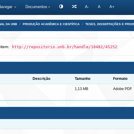
Navegar
Documentos
A-
A
A+
NAL DA UNB
PRODUÇÃO ACADÊMICA E CIENTÍFICA
TESES, DISSERTAÇÕES E PRO
 item:
http://repositorio.unb.br/handle/10482/45252
Descrição
Tamanho
Formato
1,13 MB
Adobe PDF