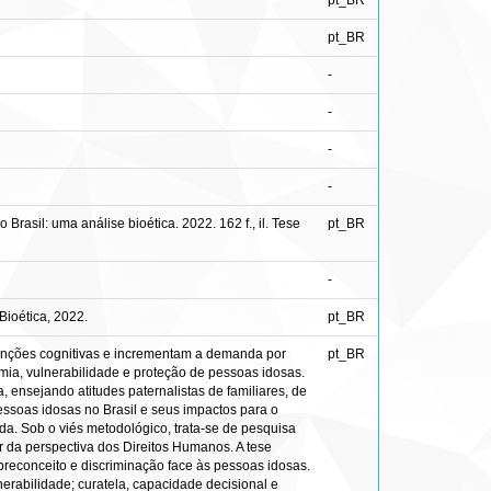
pt_BR
pt_BR
-
-
-
-
asil: uma análise bioética. 2022. 162 f., il. Tese
pt_BR
-
ioética, 2022.
pt_BR
unções cognitivas e incrementam a demanda por
pt_BR
mia, vulnerabilidade e proteção de pessoas idosas.
 ensejando atitudes paternalistas de familiares, de
pessoas idosas no Brasil e seus impactos para o
a. Sob o viés metodológico, trata-se de pesquisa
r da perspectiva dos Direitos Humanos. A tese
 preconceito e discriminação face às pessoas idosas.
erabilidade; curatela, capacidade decisional e