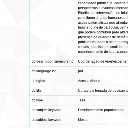
capacidade jurídica; e Tomada de
perspectivas e avanços internac
Bioética de Intervenção, no int
constituem direitos humanos un
ações paternalistas que afront
brasileiro, neste particular, vem
que podem contribuir para alter
presença de quadros de demênci
públicas voltadas à melhor int
sociais, tudo isso no sentido d
reconhecimento de suas capac
dc.description.sponsorship
Coordenação de Aperfeiçoament
dc.language.iso
por
dc.rights
Acesso Aberto
dc.title
Curatela e tomada de decisão a
dc.type
Tese
dc.subject.keyword
Envelhecimento populacional
dc.subject.keyword
Idosos