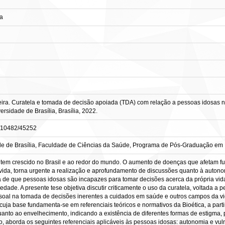
ra
a. Curatela e tomada de decisão apoiada (TDA) com relação a pessoas idosas no Br
rsidade de Brasília, Brasília, 2022.
le/10482/45252
e de Brasília, Faculdade de Ciências da Saúde, Programa de Pós-Graduação em B
tem crescido no Brasil e ao redor do mundo. O aumento de doenças que afetam f
vida, torna urgente a realização e aprofundamento de discussões quanto à autono
a de que pessoas idosas são incapazes para tomar decisões acerca da própria vida,
edade. A presente tese objetiva discutir criticamente o uso da curatela, voltada a 
soal na tomada de decisões inerentes a cuidados em saúde e outros campos da vid
cuja base fundamenta-se em referenciais teóricos e normativos da Bioética, a parti
quanto ao envelhecimento, indicando a existência de diferentes formas de estigma,
 aborda os seguintes referenciais aplicáveis às pessoas idosas: autonomia e vuln