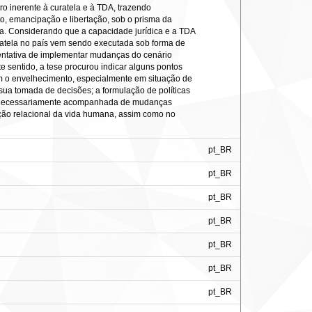
iro inerente à curatela e à TDA, trazendo
to, emancipação e libertação, sob o prisma da
rea. Considerando que a capacidade jurídica e a TDA
ratela no país vem sendo executada sob forma de
tentativa de implementar mudanças do cenário
ste sentido, a tese procurou indicar alguns pontos
com o envelhecimento, especialmente em situação de
ua tomada de decisões; a formulação de políticas
ira, necessariamente acompanhada de mudanças
epção relacional da vida humana, assim como no
pt_BR
pt_BR
pt_BR
pt_BR
pt_BR
pt_BR
pt_BR