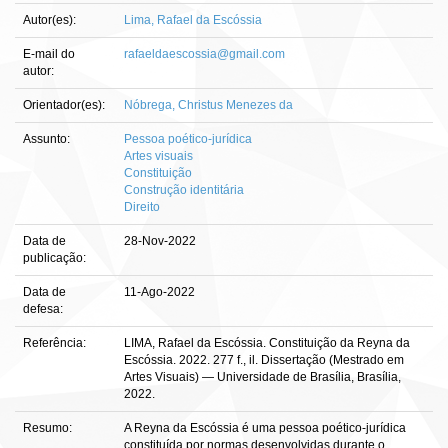
Autor(es):
Lima, Rafael da Escóssia
E-mail do
rafaeldaescossia@gmail.com
autor:
Orientador(es):
Nóbrega, Christus Menezes da
Assunto:
Pessoa poético-jurídica
Artes visuais
Constituição
Construção identitária
Direito
Data de
28-Nov-2022
publicação:
Data de
11-Ago-2022
defesa:
Referência:
LIMA, Rafael da Escóssia. Constituição da Reyna da
Escóssia. 2022. 277 f., il. Dissertação (Mestrado em
Artes Visuais) — Universidade de Brasília, Brasília,
2022.
Resumo:
A Reyna da Escóssia é uma pessoa poético-jurídica
constituída por normas desenvolvidas durante o