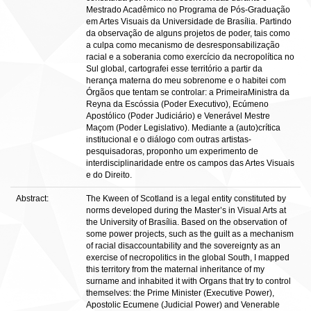
Mestrado Acadêmico no Programa de Pós-Graduação
em Artes Visuais da Universidade de Brasília. Partindo
da observação de alguns projetos de poder, tais como
a culpa como mecanismo de desresponsabilização
racial e a soberania como exercício da necropolítica no
Sul global, cartografei esse território a partir da
herança materna do meu sobrenome e o habitei com
Órgãos que tentam se controlar: a PrimeiraMinistra da
Reyna da Escóssia (Poder Executivo), Ecúmeno
Apostólico (Poder Judiciário) e Venerável Mestre
Maçom (Poder Legislativo). Mediante a (auto)crítica
institucional e o diálogo com outras artistas-
pesquisadoras, proponho um experimento de
interdisciplinaridade entre os campos das Artes Visuais
e do Direito.
Abstract:
The Kween of Scotland is a legal entity constituted by
norms developed during the Master’s in Visual Arts at
the University of Brasília. Based on the observation of
some power projects, such as the guilt as a mechanism
of racial disaccountability and the sovereignty as an
exercise of necropolitics in the global South, I mapped
this territory from the maternal inheritance of my
surname and inhabited it with Organs that try to control
themselves: the Prime Minister (Executive Power),
Apostolic Ecumene (Judicial Power) and Venerable