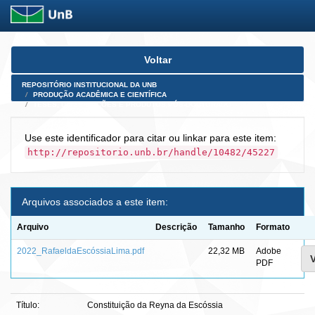
Skip
Voltar
navigation
REPOSITÓRIO INSTITUCIONAL DA UNB
PRODUÇÃO ACADÊMICA E CIENTÍFICA
TESES, DISSERTAÇÕES E PRODUTOS PÓS-DOUTORADO
Use este identificador para citar ou linkar para este item:
http://repositorio.unb.br/handle/10482/45227
Arquivos associados a este item:
Arquivo
Descrição
Tamanho
Formato
2022_RafaeldaEscóssiaLima.pdf
22,32 MB
Adobe
V
PDF
Título:
Constituição da Reyna da Escóssia