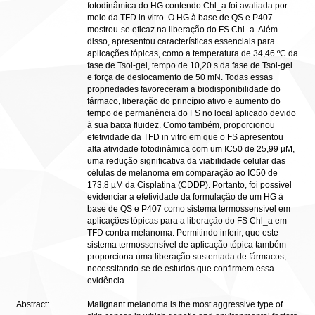
fotodinâmica do HG contendo Chl_a foi avaliada por
meio da TFD in vitro. O HG à base de QS e P407
mostrou-se eficaz na liberação do FS Chl_a. Além
disso, apresentou características essenciais para
aplicações tópicas, como a temperatura de 34,46 ºC da
fase de Tsol-gel, tempo de 10,20 s da fase de Tsol-gel
e força de deslocamento de 50 mN. Todas essas
propriedades favoreceram a biodisponibilidade do
fármaco, liberação do princípio ativo e aumento do
tempo de permanência do FS no local aplicado devido
à sua baixa fluidez. Como também, proporcionou
efetividade da TFD in vitro em que o FS apresentou
alta atividade fotodinâmica com um IC50 de 25,99 µM,
uma redução significativa da viabilidade celular das
células de melanoma em comparação ao IC50 de
173,8 µM da Cisplatina (CDDP). Portanto, foi possível
evidenciar a efetividade da formulação de um HG à
base de QS e P407 como sistema termossensível em
aplicações tópicas para a liberação do FS Chl_a em
TFD contra melanoma. Permitindo inferir, que este
sistema termossensível de aplicação tópica também
proporciona uma liberação sustentada de fármacos,
necessitando-se de estudos que confirmem essa
evidência.
Abstract:
Malignant melanoma is the most aggressive type of