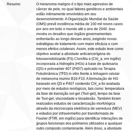
Resumo:
O melanoma maligno é o tipo mais agressivo de
câncer de pele, no qual fatores genéticos e ambientais
estão intimamente envolvidos em seu
desenvolvimento. A Organização Mundial da Saúde
(OMS) prevê incidência média de 100 mil novos casos
por ano em todo o mundo até o ano de 2040. Isso
mostra os desafios que órgãos governamentais
enfrentarão ao longo desses anos, exigindo novas
estratégias de tratamento com maior eficácia e com
menos efeitos colaterais. Assim, este estudo teve como
objetivo avaliar a atividade anticancerígena do
fotossensibilizante (FS) Clorofila a (Chl_a, em inglês)
incorporada a hidrogéis (HGs) à base de quitosana
(QS) e poloxamer 407 (P407) aplicado na Terapia
Fotodinâmica (TFD) in vitro frente à linhagem celular
de melanoma murino B16-F10. A formulação de HG
baseado em QS e P407 contendo Chl_a foi avaliada
por meio de estudos reológicos, tais como: temperatura
da fase de transição sol-gel (Tsol-gel), tempo da fase
de Tsol-gel, viscosidade e bioadesão. Também foram
realizados estudos de caracterização morfológica
através da microscopia eletrônica de varredura (MEV)
e estudos por infravermelho por transformada de
Fourier (FTIR, em inglês) para identificar interações de
grupos funcionais dos polímeros utilizados e qualquer
outro composto contaminante. Além disso, a atividade