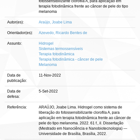
fotossensibilizante clorofila A, para aplicação em
terapia fotodinâmica frente ao câncer de pele do tipo
melanoma
Autor(es):
Araújo, Joabe Lima
Orientador(es):
Azevedo, Ricardo Bentes de
Assunto:
Hidrogel
Sistemas termossensíveis
Terapia fotodinâmica
Terapia fotodinâmica - câncer de pele
Melanoma
Data de
11-Nov-2022
publicação:
Data de
5-Set-2022
defesa:
Referência:
ARAÚJO, Joabe Lima. Hidrogel como sistema de
liberação do fotossensibilizante clorofila A, para
aplicação em terapia fotodinâmica frente ao câncer de
pele do tipo melanoma. 2022. 61 f., il. Dissertação
(Mestrado em Nanociência e Nanobiotecnologia) —
Universidade de Brasília, Brasília, 2022.