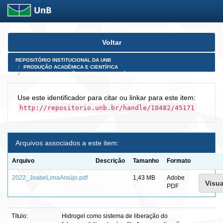
Skip
Voltar
navigation
REPOSITÓRIO INSTITUCIONAL DA UNB
PRODUÇÃO ACADÊMICA E CIENTÍFICA
TESES, DISSERTAÇÕES E PRODUTOS PÓS-DOUTORADO
Use este identificador para citar ou linkar para este item:
http://repositorio.unb.br/handle/10482/45171
Arquivos associados a este item:
Arquivo
Descrição
Tamanho
Formato
2022_JoabeLimaAraújo.pdf
1,43 MB
Adobe
Visua
PDF
Título:
Hidrogel como sistema de liberação do