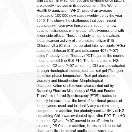
skin cancer, in which genetic and environmental factors
are closely involved in its development. The World
Health Organization (WHO), predict an average
increase of 100,000 new cases worldwide by the year
2040. This shows the challenges that government
agencies will face over these years, requiring new
treatment strategies with greater effectiveness and with
fewer side effects. Thus, this study aimed to evaluate
the anticancer activity of the photosensitizer (PS)
Chlorophyll a (Chl a) incorporated into hydrogels (HGs)
based on chitosan (CS) and poloxamer 407 (P407)
using Photodynamic Therapy (PDT) against the murine
melanoma cell line B16-F10. The formulation of HG
based on CS and P407 containing Chl a was evaluated
through rheological studies, such as: sol-gel (Tsol-gel)
transition phase temperature, Tsol-gel phase time,
viscosity and bioadhesion. Morphological
characterization studies were also carried out by
Scanning Electron Microscopy (SEM) and Fourier
Transform Infrared Spectroscopy (FTIR) studies to
identify interactions at the level of functional groups of
the polymers used and to identify any contaminating
compound. In addition, the photodynamic activity of HG
containing Chl a was evaluated by in vitro PDT. The HG
based on QS and P407 proved to be effective in
releasing PS Chl a. In addition, it presented essential
characteristics for topical applications, such as a