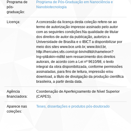
Programa de
Programa de Pós-Graduação em Nanociência e
pós-
Nanobiotecnologia
graduação:
Licença:
A concessão da licença desta coleção refere-se ao
termo de autorização impresso assinado pelo autor
com as seguintes condições:Na qualidade de titular
dos direitos de autor da publicação, autorizo a
Universidade de Brasília e o IBICT a disponibilizar por
meio dos sites www.bce.unb.br, www.ibict.br,
http://hercules.vtls.com/cgi-bin/ndltd/chameleon?
lng=pt&skin=ndltd sem ressarcimento dos direitos
autorais, de acordo com a Lei nº 9610/98, o texto
integral da obra disponibilizada, conforme permissões
assinaladas, para fins de leitura, impressão e/ou
download, a título de divulgação da produção científica
brasileira, a partir desta data.
Agência
Coordenação de Aperfeiçoamento de Nível Superior
financiadora:
(CAPES).
Aparece nas
Teses, dissertações e produtos pós-doutorado
coleções: