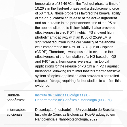
temperature of 34,46 ºC in the Tsol-gel phase, a time of
10.20 s in the Tsol-gel phase and a displacement force
of 50 mN. All these properties favored the bioavailability
of the drug, controlled release of the active ingredient
and an increase in the permanence time of the PS at
the applied site due to its low fluidity. It also provided
effectiveness in vitro PDT in which PS showed high
photodynamic activity with an IC50 of 25.99 µM, a
significant reduction in the cell viability of melanoma
cells compared to the IC50 of 173.8 µM of Cisplatin
(CDDP). Therefore, it was possible to evidence the
effectiveness of the formulation of a HG based on QS
and P407 as a thermosensitive system in topical
applications for the release of PS Chl a in PDT against
melanoma. Allowing us to infer that this thermosensitive
system of topical application also provides a controlled
release of drugs, requiring further studies to confirm this
evidence.
Unidade
Instituto de Ciências Biológicas (IB)
Acadêmica:
Departamento de Genética e Morfologia (IB GEM)
Informações
Dissertação (mestrado) — Universidade de Brasília,
adicionais:
Instituto de Ciências Biológicas, Pós-Graduação em
Nanociência e Nanobiotecnologia, 2022.