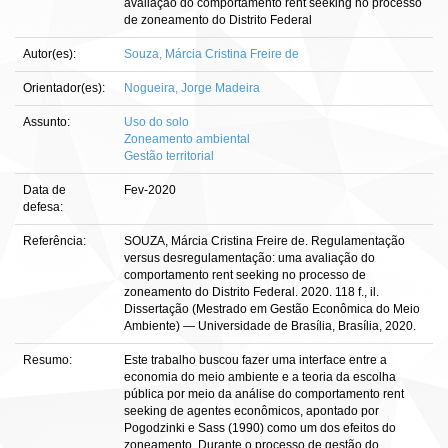
avaliação do comportamento rent seeking no processo
de zoneamento do Distrito Federal
Autor(es):
Souza, Márcia Cristina Freire de
Orientador(es):
Nogueira, Jorge Madeira
Assunto:
Uso do solo
Zoneamento ambiental
Gestão territorial
Data de
Fev-2020
defesa:
Referência:
SOUZA, Márcia Cristina Freire de. Regulamentação
versus desregulamentação: uma avaliação do
comportamento rent seeking no processo de
zoneamento do Distrito Federal. 2020. 118 f., il.
Dissertação (Mestrado em Gestão Econômica do Meio
Ambiente) — Universidade de Brasília, Brasília, 2020.
Resumo:
Este trabalho buscou fazer uma interface entre a
economia do meio ambiente e a teoria da escolha
pública por meio da análise do comportamento rent
seeking de agentes econômicos, apontado por
Pogodzinki e Sass (1990) como um dos efeitos do
zoneamento. Durante o processo de gestão do