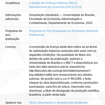
Acadêmica:
e Gestão de Políticas Públicas (FACE)
Departamento de Economia (FACE ECO)
Informações
Dissertação (mestrado) — Universidade de Brasília,
adicionais:
Faculdade de Economia, Administração e
Contabilidade, Departamento de Economia, 2020.
Programa de
Programa de Pós-Graduação em Economia, Mestrado
pós-
Profissional
graduação:
Licença:
A concessão da licença deste item refere-se ao termo
de autorização impresso assinado pelo autor com as
seguintes condições: Na qualidade de titular dos
direitos de autor da publicação, autorizo a
Universidade de Brasília e o IBICT a disponibilizar por
meio dos sites www.bce.unb.br, www.ibict.br,
http://hercules.vtls.com/cgi-bin/ndltd/chameleon?
lng=pt&skin=ndltd sem ressarcimento dos direitos
autorais, de acordo com a Lei nº 9610/98, o texto
integral da obra disponibilizada, conforme permissões
assinaladas, para fins de leitura, impressão e/ou
download, a título de divulgação da produção científica
brasileira, a partir desta data.
Aparece nas
Teses, dissertações e produtos pós-doutorado