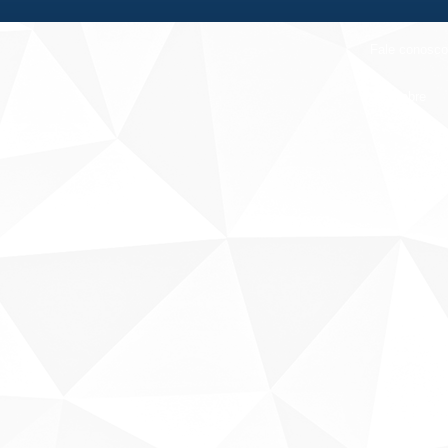
Fale conosco
Sobre