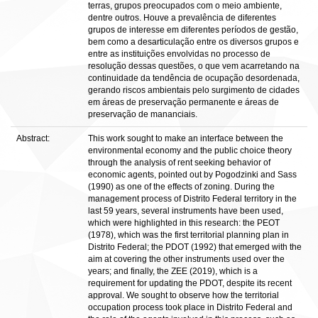
terras, grupos preocupados com o meio ambiente,
dentre outros. Houve a prevalência de diferentes
grupos de interesse em diferentes períodos de gestão,
bem como a desarticulação entre os diversos grupos e
entre as instituições envolvidas no processo de
resolução dessas questões, o que vem acarretando na
continuidade da tendência de ocupação desordenada,
gerando riscos ambientais pelo surgimento de cidades
em áreas de preservação permanente e áreas de
preservação de mananciais.
Abstract:
This work sought to make an interface between the
environmental economy and the public choice theory
through the analysis of rent seeking behavior of
economic agents, pointed out by Pogodzinki and Sass
(1990) as one of the effects of zoning. During the
management process of Distrito Federal territory in the
last 59 years, several instruments have been used,
which were highlighted in this research: the PEOT
(1978), which was the first territorial planning plan in
Distrito Federal; the PDOT (1992) that emerged with the
aim at covering the other instruments used over the
years; and finally, the ZEE (2019), which is a
requirement for updating the PDOT, despite its recent
approval. We sought to observe how the territorial
occupation process took place in Distrito Federal and