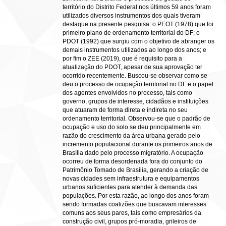
território do Distrito Federal nos últimos 59 anos foram
utilizados diversos instrumentos dos quais tiveram
destaque na presente pesquisa: o PEOT (1978) que foi
primeiro plano de ordenamento territorial do DF; o
PDOT (1992) que surgiu com o objetivo de abranger os
demais instrumentos utilizados ao longo dos anos; e
por fim o ZEE (2019), que é requisito para a
atualização do PDOT, apesar de sua aprovação ter
ocorrido recentemente. Buscou-se observar como se
deu o processo de ocupação territorial no DF e o papel
dos agentes envolvidos no processo, tais como
governo, grupos de interesse, cidadãos e instituições
que atuaram de forma direta e indireta no seu
ordenamento territorial. Observou-se que o padrão de
ocupação e uso do solo se deu principalmente em
razão do crescimento da área urbana gerado pelo
incremento populacional durante os primeiros anos de
Brasília dado pelo processo migratório. A ocupação
ocorreu de forma desordenada fora do conjunto do
Patrimônio Tomado de Brasília, gerando a criação de
novas cidades sem infraestrutura e equipamentos
urbanos suficientes para atender à demanda das
populações. Por esta razão, ao longo dos anos foram
sendo formadas coalizões que buscavam interesses
comuns aos seus pares, tais como empresários da
construção civil, grupos pró-moradia, grileiros de