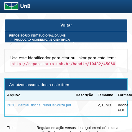
Skip
Voltar
navigation
REPOSITÓRIO INSTITUCIONAL DA UNB
PRODUÇÃO ACADÊMICA E CIENTÍFICA
TESES, DISSERTAÇÕES E PRODUTOS PÓS-DOUTORADO
Use este identificador para citar ou linkar para este item:
http://repositorio.unb.br/handle/10482/45060
Arquivos associados a este item:
Arquivo
Descrição
Tamanho
Formato
2020_MarciaCristinaFreireDeSouza.pdf
2,01 MB
Adobe
PDF
Título:
Regulamentação versus desregulamentação : uma