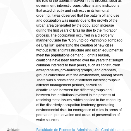
the role of the agents involved in this process, such as
government, interest groups, citizens and institutions
that acted directly and indirectly in its territorial
ordering. It was observed that the pattern of land use
and occupation was mainly due to the growth of the
urban area generated by the population increase
during the first years of Brasília due to the migration
process. The occupation occurred in a disorderly
manner outside the “Conjunto do Patrimônio Tombado
de Brasília”, generating the creation of new cities
without sufficient infrastructure and urban equipment to
meet the populations demand. For this reason,
coalitions have been formed over the years that sought
common interests to their peers, such as construction
entrepreneurs, pro-housing groups, land grabbers,
groups concerned with the environment, among others.
There was a prevalence of different interest groups in
different management periods, as well as
disarticulation between the different groups and
between the institutions involved in the process of
resolving these issues, which has led to the continuity
of the disorderly occupation tendency, generating
environmental risks for emergence of cities in areas of
permanent preservation and areas of preservation of
water sources.
Unidade
Faculdade de Economia, Administração, Contabilidade