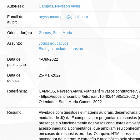
Autor(es):
Campos, Neysson Alvim
E-mail do
neyssoncampos@gmail.com
autor:
Orientador(es):
Gomes, Sueli Maria
Assunto:
Jogos educativos
Biologia - estudo e ensino
Data de
4-Out-2022
publicação:
Data de
25-Mai-2022
defesa:
Referência:
CAMPOS, Neysson Alvim. Plantas têm vasos condutores?, 2
<https://repositorio.unb.br/bitstream/10482/44985/1/202
Orientador: Sueli Maria Gomes. 2022.
Resumo:
Atividade com questões e imagens autorais, desenvolvida p
modalidade JQuiz. É composta por perguntas e respostas (qu
presença e o funcionamento dos vasos condutores em veget
acesso imediato a comentários, que ampliam seu conhecim
em casos de respostas erradas. O arquivo HTML possibilit
navegador de Internet. A correção é automática pelo sist