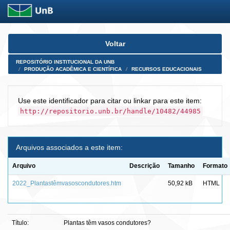
Skip
Voltar
navigation
REPOSITÓRIO INSTITUCIONAL DA UNB
PRODUÇÃO ACADÊMICA E CIENTÍFICA
RECURSOS EDUCACIONAIS
Use este identificador para citar ou linkar para este item:
http://repositorio.unb.br/handle/10482/44985
Arquivos associados a este item:
Arquivo
Descrição
Tamanho
Formato
2022_Plantastêmvasoscondutores.htm
50,92 kB
HTML
Título:
Plantas têm vasos condutores?