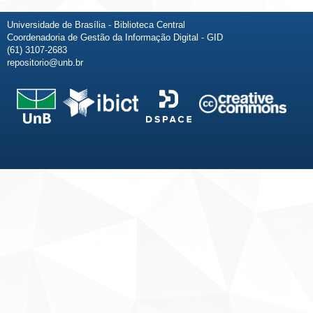
Universidade de Brasília - Biblioteca Central
Coordenadoria de Gestão da Informação Digital - GID
(61) 3107-2683
repositorio@unb.br
Fale conosco
Sobre