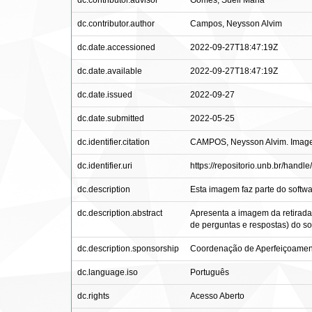
dc.contributor.advisor
Gomes, Sueli Maria
dc.contributor.author
Campos, Neysson Alvim
dc.date.accessioned
2022-09-27T18:47:19Z
dc.date.available
2022-09-27T18:47:19Z
dc.date.issued
2022-09-27
dc.date.submitted
2022-05-25
dc.identifier.citation
CAMPOS, Neysson Alvim. Imagem 
dc.identifier.uri
https://repositorio.unb.br/hand
dc.description
Esta imagem faz parte do softwa
dc.description.abstract
Apresenta a imagem da retirada
de perguntas e respostas) do so
dc.description.sponsorship
Coordenação de Aperfeiçoament
dc.language.iso
Português
dc.rights
Acesso Aberto