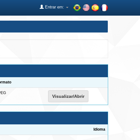
Entrar em:
ormato
PEG
Visualizar/Abrir
Idioma