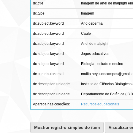
dc.title
Imagem de anel de malpighi em
dc.type
Imagem
dc.subject.keyword
Angiosperma
dc.subject.keyword
Caule
dc.subject.keyword
Anel de malpighi
dc.subject.keyword
Jogos educativos
dc.subject.keyword
Biologia - estudo e ensino
dc.contributor.email
mailto:neyssoncampos@gmail.
dc.description.unidade
Instituto de Ciências Biológicas 
dc.description.unidade
Departamento de Botânica (IB 
Aparece nas coleções:
Recursos educacionais
Mostrar registro simples do item
Visualizar e