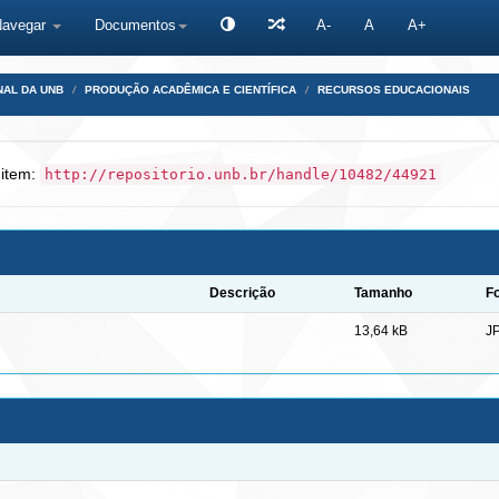
Navegar
Documentos
A-
A
A+
NAL DA UNB
PRODUÇÃO ACADÊMICA E CIENTÍFICA
RECURSOS EDUCACIONAIS
 item:
http://repositorio.unb.br/handle/10482/44921
Descrição
Tamanho
F
13,64 kB
J