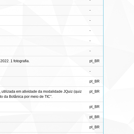
-
-
-
-
-
-
022. 1 fotografia.
pt_BR
-
pt_BR
 utilizada em atividade da modalidade JQuiz (quiz
pt_BR
do da Botânica por meio de TIC”.
pt_BR
pt_BR
pt_BR