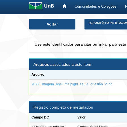
Comunidades e Coleções
Skip
REPOSITÓRIO INSTITUCIO
Voltar
navigation
Use este identificador para citar ou linkar para este
Arquivos associados a este item:
Arquivo
2022_Imagem_anel_malpighi_caule_questão_2.jpg
Registro completo de metadados
Campo DC
Valor