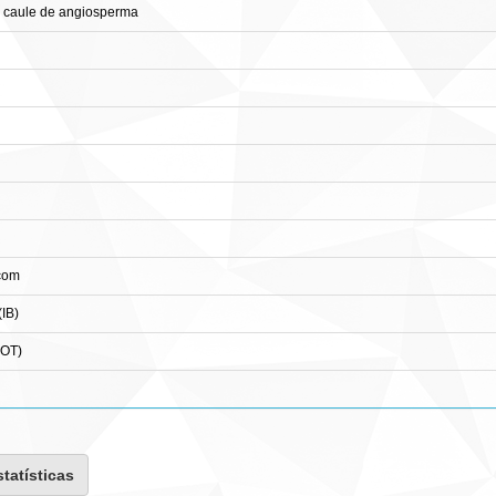
 caule de angiosperma
com
(IB)
BOT)
statísticas