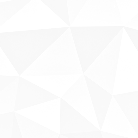
Fale conosco
Sobre