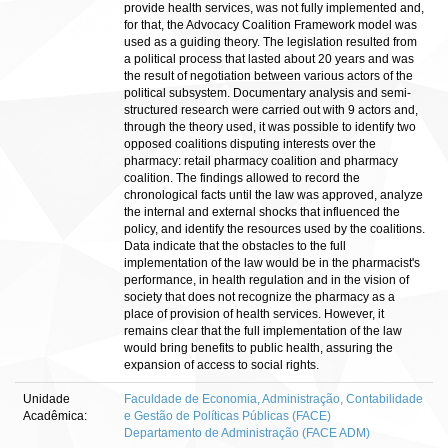
provide health services, was not fully implemented and,
for that, the Advocacy Coalition Framework model was
used as a guiding theory. The legislation resulted from
a political process that lasted about 20 years and was
the result of negotiation between various actors of the
political subsystem. Documentary analysis and semi-
structured research were carried out with 9 actors and,
through the theory used, it was possible to identify two
opposed coalitions disputing interests over the
pharmacy: retail pharmacy coalition and pharmacy
coalition. The findings allowed to record the
chronological facts until the law was approved, analyze
the internal and external shocks that influenced the
policy, and identify the resources used by the coalitions.
Data indicate that the obstacles to the full
implementation of the law would be in the pharmacist's
performance, in health regulation and in the vision of
society that does not recognize the pharmacy as a
place of provision of health services. However, it
remains clear that the full implementation of the law
would bring benefits to public health, assuring the
expansion of access to social rights.
Unidade
Faculdade de Economia, Administração, Contabilidade
Acadêmica:
e Gestão de Políticas Públicas (FACE)
Departamento de Administração (FACE ADM)