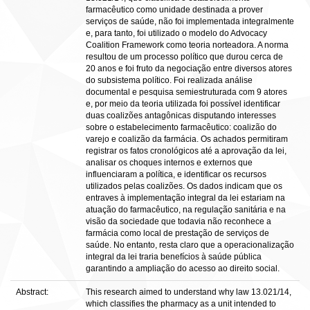
farmacêutico como unidade destinada a prover
serviços de saúde, não foi implementada integralmente
e, para tanto, foi utilizado o modelo do Advocacy
Coalition Framework como teoria norteadora. A norma
resultou de um processo político que durou cerca de
20 anos e foi fruto da negociação entre diversos atores
do subsistema político. Foi realizada análise
documental e pesquisa semiestruturada com 9 atores
e, por meio da teoria utilizada foi possível identificar
duas coalizões antagônicas disputando interesses
sobre o estabelecimento farmacêutico: coalizão do
varejo e coalizão da farmácia. Os achados permitiram
registrar os fatos cronológicos até a aprovação da lei,
analisar os choques internos e externos que
influenciaram a política, e identificar os recursos
utilizados pelas coalizões. Os dados indicam que os
entraves à implementação integral da lei estariam na
atuação do farmacêutico, na regulação sanitária e na
visão da sociedade que todavia não reconhece a
farmácia como local de prestação de serviços de
saúde. No entanto, resta claro que a operacionalização
integral da lei traria benefícios à saúde pública
garantindo a ampliação do acesso ao direito social.
Abstract:
This research aimed to understand why law 13.021/14,
which classifies the pharmacy as a unit intended to