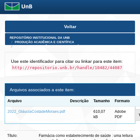
Skip
Voltar
navigation
REPOSITÓRIO INSTITUCIONAL DA UNB
PRODUÇÃO ACADÊMICA E CIENTÍFICA
TESES, DISSERTAÇÕES E PRODUTOS PÓS-DOUTORADO
Use este identificador para citar ou linkar para este item:
http://repositorio.unb.br/handle/10482/44087
Arquivos associados a este item:
Arquivo
Descrição
Tamanho
Formato
2022_GláuciaCostadeMoraes.pdf
610,07
Adobe
kB
PDF
Título:
Farmácia como estabelecimento de saúde : uma leitura