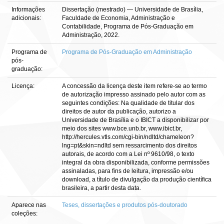
Informações
Dissertação (mestrado) — Universidade de Brasília,
adicionais:
Faculdade de Economia, Administração e
Contabilidade, Programa de Pós-Graduação em
Administração, 2022.
Programa de
Programa de Pós-Graduação em Administração
pós-
graduação:
Licença:
A concessão da licença deste item refere-se ao termo
de autorização impresso assinado pelo autor com as
seguintes condições: Na qualidade de titular dos
direitos de autor da publicação, autorizo a
Universidade de Brasília e o IBICT a disponibilizar por
meio dos sites www.bce.unb.br, www.ibict.br,
http://hercules.vtls.com/cgi-bin/ndltd/chameleon?
lng=pt&skin=ndltd sem ressarcimento dos direitos
autorais, de acordo com a Lei nº 9610/98, o texto
integral da obra disponibilizada, conforme permissões
assinaladas, para fins de leitura, impressão e/ou
download, a título de divulgação da produção científica
brasileira, a partir desta data.
Aparece nas
Teses, dissertações e produtos pós-doutorado
coleções: