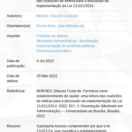
das coalizões de defesa para a discussão da
implementação da Lei 13.021/2014
Autor(es):
Moraes, Gláucia Costa de
Orientador(es):
Rocha Neto, João Mendes da
Assunto:
Coalizão de defesa
Atividades farmacêuticas - fiscalização
Implementação de políticas públicas
Farmácia comunitária
Data de
4-Jul-2022
publicação:
Data de
25-Mar-2022
defesa:
Referência:
MORAES, Gláucia Costa de. Farmácia como
estabelecimento de saúde: uma leitura das coalizões
de defesa para a discussão da implementação da Lei
13.021/2014. 2022. 93 f., il. Dissertação (Mestrado em
Administração) — Universidade de Brasília, Brasília,
2022.
Resumo:
A pesquisa buscou compreender por que a lei
13.021/14, que classifica o estabelecimento