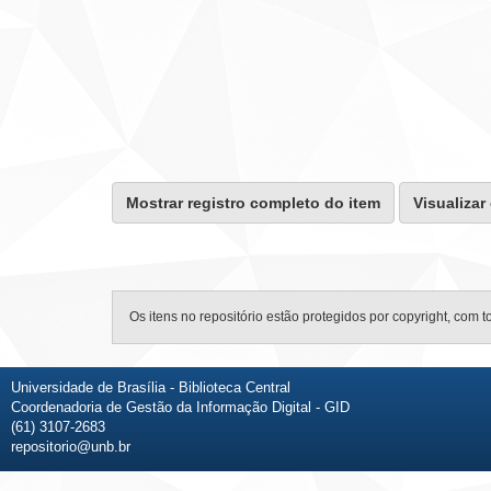
Mostrar registro completo do item
Visualizar
Os itens no repositório estão protegidos por copyright, com t
Universidade de Brasília - Biblioteca Central
Coordenadoria de Gestão da Informação Digital - GID
(61) 3107-2683
repositorio@unb.br