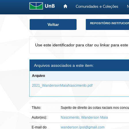
Comunidades e Coleções
Skip
REPOSITÓRIO INSTITUCIO
Voltar
navigation
Use este identificador para citar ou linkar para este
Arquivos associados a este item:
Arquivo
2021_WandersonMaiaNascimento.pdf
Título:
Sujeito de direito às cotas raciais nos con
Autor(es):
Nascimento, Wanderson Maia
E-mail do
wanderson.ipol@gmail.com