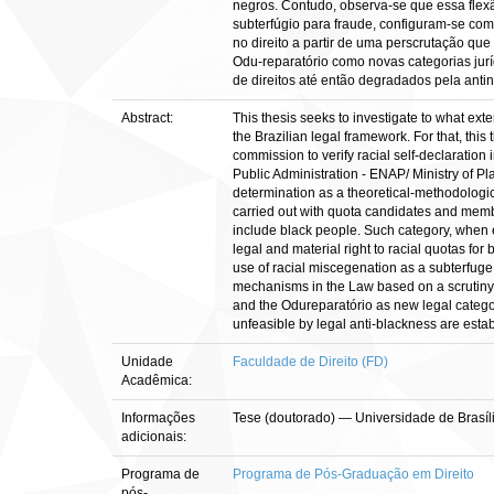
negros. Contudo, observa-se que essa flexã
subterfúgio para fraude, configuram-se co
no direito a partir de uma perscrutação que
Odu-reparatório como novas categorias juríd
de direitos até então degradados pela antine
Abstract:
This thesis seeks to investigate to what exte
the Brazilian legal framework. For that, thi
commission to verify racial self-declaration 
Public Administration - ENAP/ Ministry of P
determination as a theoretical-methodologica
carried out with quota candidates and member
include black people. Such category, when emp
legal and material right to racial quotas for 
use of racial miscegenation as a subterfuge 
mechanisms in the Law based on a scrutiny tha
and the Odureparatório as new legal categori
unfeasible by legal anti-blackness are esta
Unidade
Faculdade de Direito (FD)
Acadêmica:
Informações
Tese (doutorado) — Universidade de Brasíl
adicionais:
Programa de
Programa de Pós-Graduação em Direito
pós-