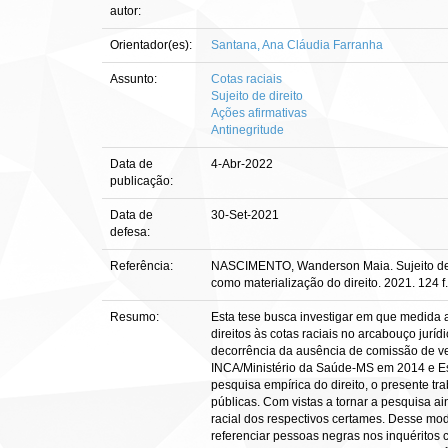
autor:
Orientador(es):
Santana, Ana Cláudia Farranha
Assunto:
Cotas raciais
Sujeito de direito
Ações afirmativas
Antinegritude
Data de
4-Abr-2022
publicação:
Data de
30-Set-2021
defesa:
Referência:
NASCIMENTO, Wanderson Maia. Sujeito de dir
como materialização do direito. 2021. 124 f.
Resumo:
Esta tese busca investigar em que medida a
direitos às cotas raciais no arcabouço juríd
decorrência da ausência de comissão de ver
INCA/Ministério da Saúde-MS em 2014 e Es
pesquisa empírica do direito, o presente t
públicas. Com vistas a tornar a pesquisa a
racial dos respectivos certames. Desse mod
referenciar pessoas negras nos inquéritos civ