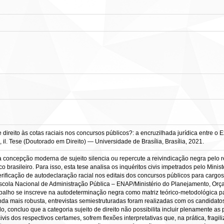
eito às cotas raciais nos concursos públicos?: a encruzilhada jurídica entre o 
, il. Tese (Doutorado em Direito) — Universidade de Brasília, Brasília, 2021.
 concepção moderna de sujeito silencia ou repercute a reivindicação negra pelo r
ico brasileiro. Para isso, esta tese analisa os inquéritos civis impetrados pelo Min
ificação de autodeclaração racial nos editais dos concursos públicos para cargos d
cola Nacional de Administração Pública – ENAP/Ministério do Planejamento, Or
rabalho se inscreve na autodeterminação negra como matriz teórico-metodológica p
inda mais robusta, entrevistas semiestruturadas foram realizadas com os candidat
o, concluo que a categoria sujeito de direito não possibilita incluir plenamente a
is dos respectivos certames, sofrem flexões interpretativas que, na prática, fragiliz