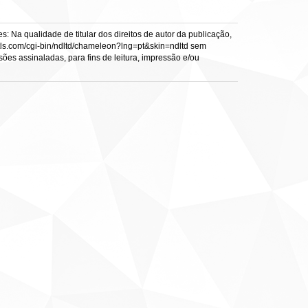
: Na qualidade de titular dos direitos de autor da publicação,
s.vtls.com/cgi-bin/ndltd/chameleon?lng=pt&skin=ndltd sem
sões assinaladas, para fins de leitura, impressão e/ou