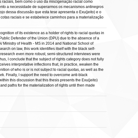
as raciais, bem como o uso da miscigenação racial como
stento a necessidade de superarmos os mecanismos antinegros
bojo dessa discussão que esta tese apresenta o Exu(jeito) e o
às cotas raciais e se estabelece caminhos para a materialização
gnition of its existence as a holder of rights to racial quotas in
the Public Defender of the Union (DPU) due to the absence of a
CA/ Ministry of Health - MS in 2014 and National School of
h on law, this work identifies itself with the black self-
he research even more robust, semi-structured interviews were
s, I conclude that the subject of rights category does not fully
eives interpretative inflections that, in practice, weaken the
ition of who is or is not subject to racial quotas, as well as the
rk. Finally, I support the need to overcome anti-black
ithin this discussion that this thesis presents the Exu(jeito)
and paths for the materialization of rights until then made