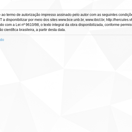
e ao termo de autorização impresso assinado pelo autor com as seguintes condições
CT a disponibilizar por meio dos sites www.bce.unb.br, www.ibict.br, http://hercule
rdo com a Lei nº 9610/98, o texto integral da obra disponibilizada, conforme permis
científica brasileira, a partir desta data.
ado