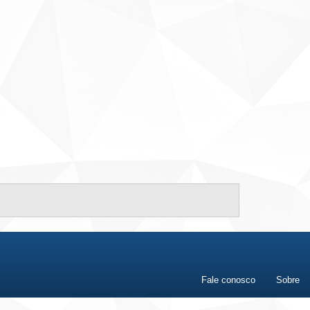
Fale conosco
Sobre