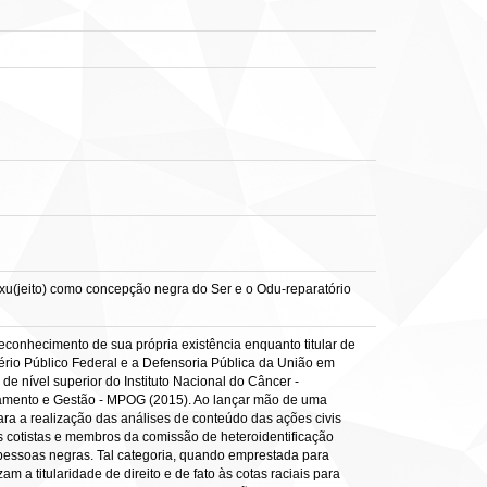
Exu(jeito) como concepção negra do Ser e o Odu-reparatório
econhecimento de sua própria existência enquanto titular de
istério Público Federal e a Defensoria Pública da União em
e nível superior do Instituto Nacional do Câncer -
çamento e Gestão - MPOG (2015). Ao lançar mão de uma
ara a realização das análises de conteúdo das ações civis
os cotistas e membros da comissão de heteroidentificação
s pessoas negras. Tal categoria, quando emprestada para
am a titularidade de direito e de fato às cotas raciais para