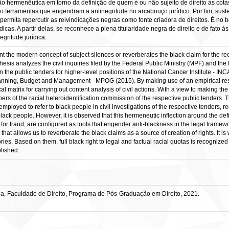
o hermenêutica em torno da definição de quem é ou não sujeito de direito às cot
mo ferramentas que engendram a antinegritude no arcabouço jurídico. Por fim, su
 permita repercutir as reivindicações negras como fonte criadora de direitos. É no 
icas. A partir delas, se reconhece a plena titularidade negra de direito e de fato 
gritude jurídica.
nt the modern concept of subject silences or reverberates the black claim for the reco
s thesis analyzes the civil inquiries filed by the Federal Public Ministry (MPF) and 
in the public tenders for higher-level positions of the National Cancer Institute - IN
lanning, Budget and Management - MPOG (2015). By making use of an empirical researc
l matrix for carrying out content analysis of civil actions. With a view to making t
s of the racial heteroidentification commission of the respective public tenders. Thu
loyed to refer to black people in civil investigations of the respective tenders, rec
black people. However, it is observed that this hermeneutic inflection around the defin
for fraud, are configured as tools that engender anti-blackness in the legal framewo
t allows us to reverberate the black claims as a source of creation of rights. It is w
es. Based on them, full black right to legal and factual racial quotas is recognized 
blished.
ia, Faculdade de Direito, Programa de Pós-Graduação em Direito, 2021.