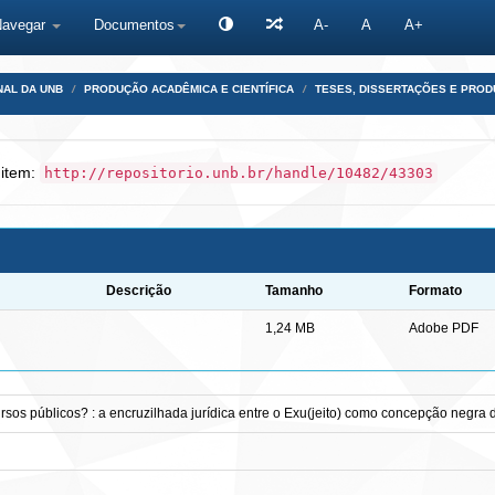
Navegar
Documentos
A-
A
A+
NAL DA UNB
PRODUÇÃO ACADÊMICA E CIENTÍFICA
TESES, DISSERTAÇÕES E PRO
 item:
http://repositorio.unb.br/handle/10482/43303
Descrição
Tamanho
Formato
1,24 MB
Adobe PDF
cursos públicos? : a encruzilhada jurídica entre o Exu(jeito) como concepção negra