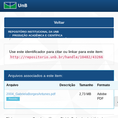
Skip
Voltar
navigation
REPOSITÓRIO INSTITUCIONAL DA UNB
PRODUÇÃO ACADÊMICA E CIENTÍFICA
TESES, DISSERTAÇÕES E PRODUTOS PÓS-DOUTORADO
Use este identificador para citar ou linkar para este item:
http://repositorio.unb.br/handle/10482/43266
Arquivos associados a este item:
Arquivo
Descrição
Tamanho
Formato
2004_GabrielaBorgesAntunes.pdf
2,73 MB
Adobe
PDF
Restrito