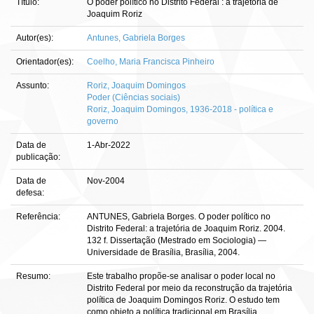
Título:
O poder político no Distrito Federal : a trajetória de
Joaquim Roriz
Autor(es):
Antunes, Gabriela Borges
Orientador(es):
Coelho, Maria Francisca Pinheiro
Assunto:
Roriz, Joaquim Domingos
Poder (Ciências sociais)
Roriz, Joaquim Domingos, 1936-2018 - política e
governo
Data de
1-Abr-2022
publicação:
Data de
Nov-2004
defesa:
Referência:
ANTUNES, Gabriela Borges. O poder político no
Distrito Federal: a trajetória de Joaquim Roriz. 2004.
132 f. Dissertação (Mestrado em Sociologia) —
Universidade de Brasília, Brasília, 2004.
Resumo:
Este trabalho propõe-se analisar o poder local no
Distrito Federal por meio da reconstrução da trajetória
política de Joaquim Domingos Roriz. O estudo tem
como objeto a política tradicional em Brasília,