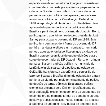
especificamente o clientelismo. O objetivo consiste em
compreender como esta prática tem se perpetuado na
cidade de Brasília, num contexto de uma cidade com
pequena tradição política que apenas ganhou a sua
autonomia política com a Constituição Federal de
1988. A reprodução do fenômeno do clientelismo tem
apresentado preponderância na política local de
Brasília a partir do primeiro governo de Joaquim Roriz,
político goiano que foi nomeado pelo presidente José
Samey para ocupar o governo do DF em 1988. Este
político tem permanecido à frente do governo do DF
por três mandatos eletivos e um nomeado, num curto
período após autonomia política em que a cidade de
Brasília apresenta um total de quatro eleições para o
cargo de governador do DF. Joaquim Roriz tem origem
numa família com tradição política no município de
Luziânia e inicia sua carreira política no estado de
Goiás. Ele transfere sua experiência e seu estilo de
fazer política para Brasília, dirigindo esta prática para a
periferia da cidade por meio principalmente da política
de doação de terras públicas. Esta prática política
clientelista encontra solo fértil em Brasília diante de
uma população existente na periferia da cidade que se
encontra fora do mercado formal de trabalho e carente
de serviços sociais básicos. Neste sentido, ao analisar
a trajetória de Joaquim Roriz busca-se entender que