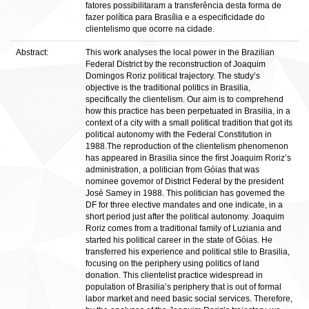
fatores possibilitaram a transferência desta forma de
fazer política para Brasília e a especificidade do
clientelismo que ocorre na cidade.
Abstract:
This work analyses the local power in the Brazilian
Federal District by the reconstruction of Joaquim
Domingos Roriz political trajectory. The study’s
objective is the traditional politics in Brasilia,
specifically the clientelism. Our aim is to comprehend
how this practice has been perpetuated in Brasilia, in a
context of a city with a small political tradition that got its
political autonomy with the Federal Constitution in
1988.The reproduction of the clientelism phenomenon
has appeared in Brasilia since the fírst Joaquim Roriz’s
administration, a politician from Góias that was
nominee govemor of District Federal by the president
José Samey in 1988. This politician has govemed the
DF for three elective mandates and one indicate, in a
short period just after the political autonomy. Joaquim
Roriz comes from a traditional family of Luziania and
started his political career in the state of Góias. He
transferred his experience and political stile to Brasilia,
focusing on the periphery using politics of land
donation. This clientelist practice widespread in
population of Brasilia’s periphery that is out of formal
labor market and need basic social services. Therefore,