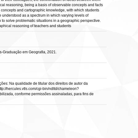
cal reasoning, being a basis of observable concepts and facts
hic concepts and cartographic knowledge, with which students
be understood as a spectrum in which varying levels of
n to solve problematic situations in a geographic perspective.
graphical reasoning of teachers and students
ós-Graduação em Geografia, 2021.
es: Na qualidade de titular dos direitos de autor da
ttp://hercules.vtls.com/cgi-bin/ndltd/chameleon?
ibilizada, conforme permissões assinaladas, para fins de