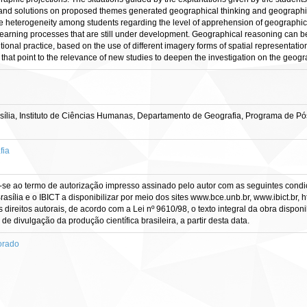
s and solutions on proposed themes generated geographical thinking and geographi
dicate heterogeneity among students regarding the level of apprehension of geograp
he learning processes that are still under development. Geographical reasoning can 
ional practice, based on the use of different imagery forms of spatial representatio
s that point to the relevance of new studies to deepen the investigation on the geo
sília, Instituto de Ciências Humanas, Departamento de Geografia, Programa de P
fia
-se ao termo de autorização impresso assinado pelo autor com as seguintes condiçõ
asília e o IBICT a disponibilizar por meio dos sites www.bce.unb.br, www.ibict.br, h
direitos autorais, de acordo com a Lei nº 9610/98, o texto integral da obra dispon
 de divulgação da produção científica brasileira, a partir desta data.
orado