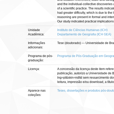
and the individual-collective discoverie
of a scientific practice. The results in
had greater difficulty, which is due to t
reasoning are present in formal and intent
Our study indicated practical implication
Unidade
Instituto de Ciências Humanas (ICH)
Acadêmica:
Departamento de Geografia (ICH GEA)
Informações
Tese (doutorado) — Universidade de Bra
adicionais:
Programa de pós-
Programa de Pós-Graduação em Geogra
graduação:
Licença:
A concessão da licença deste item refere
publicação, autorizo a Universidade de Br
lng=pt&skin=ndltd sem ressarcimento dos 
leitura, impressão e/ou download, a título
Aparece nas
Teses, dissertações e produtos pós-dout
coleções: