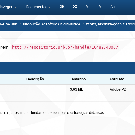
Navegar
Documentos
A-
A
A+
NAL DA UNB
PRODUÇÃO ACADÊMICA E CIENTÍFICA
TESES, DISSERTAÇÕES E PRO
 item:
http://repositorio.unb.br/handle/10482/43007
Descrição
Tamanho
Formato
3,63 MB
Adobe PDF
tal, anos finais : fundamentos teóricos e estratégias didáticas