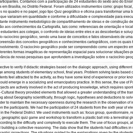
participantes. Contamos com a participação de 24 estudantes do sexto ano do Ensi
em Brasília, no Distrito Federal. Foram utilizados instrumentos como: grupo focal, 
 no quadro e no papel, jogo tipo Quiz geográfico e oficina para transformar uma bo
 que variaram em quantidade e conforme a dificuldade e complexidade para executá-
ortante instrumento metodológico de compartilhamento de ideias e de construção d
ão aos conhecimentos da Cartografia, tais como: referenciais de orientação e local
studantes aos colegas, o confronto de ideias entre eles e as descobertas e soluç
 raciocínio geográfico, sendo uma base de conceitos e fatos observáveis de uma p
apreensão dos conceitos geográficos e conhecimentos cartográficos, com os quais 
olvimento. O raciocínio geográfico pode ser compreendido como um espectro em qu
 diferentes formas imagéticas de representação espacial para solucionar situações
vância de novas pesquisas que aprofundem a investigação sobre o raciocínio geog
ctive to verify if didactic strategies based on the dialogic approach, using differen
e among students of elementary school, final years. Problem solving tasks based on
nts feel attracted to the activity, as they have some kind of experience or prior kn
could emerge in a socializing and emancipatory practice. In this sense, the use of Pa
ubjects are actively involved in the act of producing knowledge, which requires sp
cal-Cultural theory provided elements that allowed a greater understanding of the tr
g about Geography scientifically, through logic, hypotheses and deductions to solve 
er to maintain the necessary openness during the research in the observation of in
n the participants. We had the participation of 24 students from the sixth year of e
a, in the Federal District. We used instruments such as: focus group, questionnaire, re
ographic quiz game and workshop to transform a plastic ball into a terrestrial glo
cording to the difficulty and complexity to execute them. The use of focus groups, a
building a collective reasoning. The data show that the students had difficulties in 
raphic projections. The situations guided by the explanations given by the students