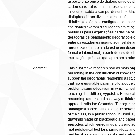
aspecto ontológico do diálogo entre os 
cedeu suas aulas, em uma escola pública 
tais como: saída a campo, desenhos feitos
dialógicas foram divididas em episódios,
didáticas dialógicas, configurou-se imp
estudantes tiveram dificuldades em relaç
pautadas pelas explicações dadas pelos e
geradoras de pensamento geográfico e do
entre os estudantes quanto ao nível de 
aprendizagem que ainda estão em desenv
formal e intencional, a partir do uso de
implicações práticas que apontam a rele
Abstract:
This qualitative research had as main obje
reasoning in the construction of knowledg
support the geographic reasoning as stude
that more equitable patterns of dialogue 
problematizing education, in which all s
teaching. In addition, Vygotski's Histori
reasoning, understood as a way of thinkin
approach with the Grounded Theory in ord
ontological aspect of the dialogue betwee
of the class, in a public school in Brasíli
drawings made on blackboard and paper, ge
episodes, which varied in quantity and ac
methodological tool for sharing ideas and 
and location references, scale and cartog