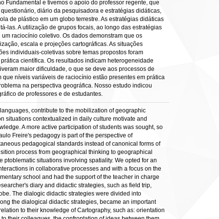
no Fundamental e tivemos o apoio do professor regente, que
questionário, diário da pesquisadora e estratégias didáticas,
la de plástico em um globo terrestre. As estratégias didáticas
las. A utilização de grupos focais, ao longo das estratégias
e um raciocínio coletivo. Os dados demonstram que os
ização, escala e projeções cartográficas. As situações
ões individuais-coletivas sobre temas propostos foram
rática científica. Os resultados indicam heterogeneidade
tiveram maior dificuldade, o que se deve aos processos de
e níveis variáveis de raciocínio estão presentes em prática
-problema na perspectiva geográfica. Nosso estudo indicou
ráfico de professores e de estudantes.
t languages, contribute to the mobilization of geographic
 situations contextualized in daily culture motivate and
owledge. A more active participation of students was sought, so
ulo Freire's pedagogy is part of the perspective of
ontaneous pedagogical standards instead of canonical forms of
ansition process from geographical thinking to geographical
ptoblematic situations involving spatiality. We opted for an
teractions in collaborative processes and with a focus on the
lementary school and had the support of the teacher in charge
searcher's diary and didactic strategies, such as field trip,
be. The dialogic didactic strategies were divided into
long the dialogical didactic strategies, became an important
relation to their knowledge of Cartography, such as: orientation
 to their colleagues, the confrontation of ideas between them