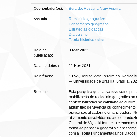
Coorientador(es):
Beraldo, Rossana Mary Fujarra
Assunto:
Raciocínio geográfico
Pensamento geográfico
Estratégias didáticas
Dialogismo
Teoria histórico-cultural
Data de
8-Mar-2022
publicação:
Data de defesa:
11-Nov-2021
Referência:
SILVA, Denise Mota Pereira da. Raciocíni
— Universidade de Brasília, Brasília, 202
Resumo:
Esta pesquisa qualitativa teve como princ
mobilização do raciocínio geográfico na
contextualizadas no cotidiano da cultura
algum tipo de vivência ou conhecimento 
prática socializadora e emancipadora. N
ativamente envolvidos no ato de produz
Cultural de Vigotski forneceu elemento
forma de pensar a geografia cientifica
com a Teoria Fundamentada nos Dados, a