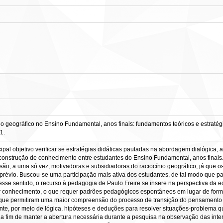
o geográfico no Ensino Fundamental, anos finais: fundamentos teóricos e estratégia
1.
ipal objetivo verificar se estratégias didáticas pautadas na abordagem dialógica, a
 construção de conhecimento entre estudantes do Ensino Fundamental, anos finais.
 são, a uma só vez, motivadoras e subsidiadoras do raciocínio geográfico, já que 
prévio. Buscou-se uma participação mais ativa dos estudantes, de tal modo que 
esse sentido, o recurso à pedagogia de Paulo Freire se insere na perspectiva da 
ir conhecimento, o que requer padrões pedagógicos espontâneos em lugar de forma
s que permitiram uma maior compreensão do processo de transição do pensamento 
mente, por meio de lógica, hipóteses e deduções para resolver situações-problem
 fim de manter a abertura necessária durante a pesquisa na observação das inte