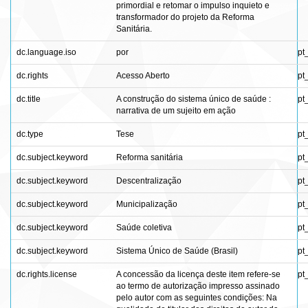
primordial e retomar o impulso inquieto e
transformador do projeto da Reforma
Sanitária.
dc.language.iso
por
pt
dc.rights
Acesso Aberto
pt
dc.title
A construção do sistema único de saúde :
pt
narrativa de um sujeito em ação
dc.type
Tese
pt
dc.subject.keyword
Reforma sanitária
pt
dc.subject.keyword
Descentralização
pt
dc.subject.keyword
Municipalização
pt
dc.subject.keyword
Saúde coletiva
pt
dc.subject.keyword
Sistema Único de Saúde (Brasil)
pt
dc.rights.license
A concessão da licença deste item refere-se
pt
ao termo de autorização impresso assinado
pelo autor com as seguintes condições: Na