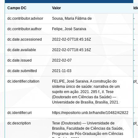
Campo DC
Valor
Id
dc.contributor.advisor
Sousa, Maria Fátima de
-
dc.contributor.author
Felipe, José Saraiva
-
dc.date.accessioned
2022-02-07T18:45:16Z
-
dc.date.available
2022-02-07T18:45:16Z
-
dc.date.issued
2022-02-07
-
dc.date.submitted
2021-11-03
-
dc.identifier.citation
FELIPE, José Saraiva. A construção do
pt
sistema único de saúde: narrativa de um
sujeito em ação. 2021. 285 f., il. Tese
(Doutorado em Ciências da Saúde) —
Universidade de Brasília, Brasília, 2021.
dc.identifier.uri
https://repositorio.unb.br/handle/10482/42822
-
dc.description
Tese (Doutorado) — Universidade de
pt
Brasília, Faculdade de Ciências da Saúde,
Programa de Pós-Graduação em Ciências