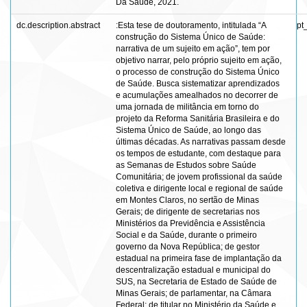
Da Saúde, 2021.
dc.description.abstract
:Esta tese de doutoramento, intitulada “A
pt
construção do Sistema Único de Saúde:
narrativa de um sujeito em ação”, tem por
objetivo narrar, pelo próprio sujeito em ação,
o processo de construção do Sistema Único
de Saúde. Busca sistematizar aprendizados
e acumulações amealhados no decorrer de
uma jornada de militância em torno do
projeto da Reforma Sanitária Brasileira e do
Sistema Único de Saúde, ao longo das
últimas décadas. As narrativas passam desde
os tempos de estudante, com destaque para
as Semanas de Estudos sobre Saúde
Comunitária; de jovem profissional da saúde
coletiva e dirigente local e regional de saúde
em Montes Claros, no sertão de Minas
Gerais; de dirigente de secretarias nos
Ministérios da Previdência e Assistência
Social e da Saúde, durante o primeiro
governo da Nova República; de gestor
estadual na primeira fase de implantação da
descentralização estadual e municipal do
SUS, na Secretaria de Estado de Saúde de
Minas Gerais; de parlamentar, na Câmara
Federal; de titular no Ministério da Saúde e,