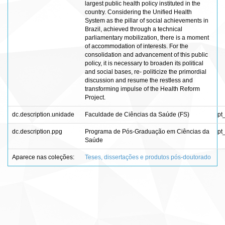
largest public health policy instituted in the
country. Considering the Unified Health
System as the pillar of social achievements in
Brazil, achieved through a technical
parliamentary mobilization, there is a moment
of accommodation of interests. For the
consolidation and advancement of this public
policy, it is necessary to broaden its political
and social bases, re- politicize the primordial
discussion and resume the restless and
transforming impulse of the Health Reform
Project.
dc.description.unidade
Faculdade de Ciências da Saúde (FS)
pt
dc.description.ppg
Programa de Pós-Graduação em Ciências da
pt
Saúde
Aparece nas coleções:
Teses, dissertações e produtos pós-doutorado