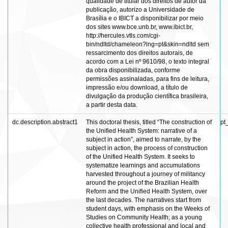
qualidade de titular dos direitos de autor da
publicação, autorizo a Universidade de
Brasília e o IBICT a disponibilizar por meio
dos sites www.bce.unb.br, www.ibict.br,
http://hercules.vtls.com/cgi-
bin/ndltd/chameleon?lng=pt&skin=ndltd sem
ressarcimento dos direitos autorais, de
acordo com a Lei nº 9610/98, o texto integral
da obra disponibilizada, conforme
permissões assinaladas, para fins de leitura,
impressão e/ou download, a título de
divulgação da produção científica brasileira,
a partir desta data.
dc.description.abstract1
This doctoral thesis, titled “The construction of
pt
the Unified Health System: narrative of a
subject in action”, aimed to narrate, by the
subject in action, the process of construction
of the Unified Health System. It seeks to
systematize learnings and accumulations
harvested throughout a journey of militancy
around the project of the Brazilian Health
Reform and the Unified Health System, over
the last decades. The narratives start from
student days, with emphasis on the Weeks of
Studies on Community Health; as a young
collective health professional and local and