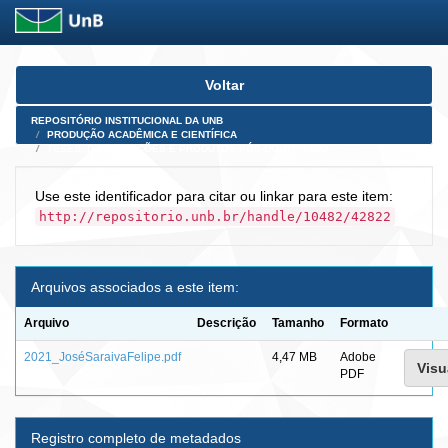
Skip
Voltar
navigation
REPOSITÓRIO INSTITUCIONAL DA UNB
PRODUÇÃO ACADÊMICA E CIENTÍFICA
TESES, DISSERTAÇÕES E PRODUTOS PÓS-DOUTORADO
Use este identificador para citar ou linkar para este item:
http://repositorio.unb.br/handle/10482/42822
Arquivos associados a este item:
Arquivo
Descrição
Tamanho
Formato
2021_JoséSaraivaFelipe.pdf
4,47 MB
Adobe
Visu
PDF
Registro completo de metadados