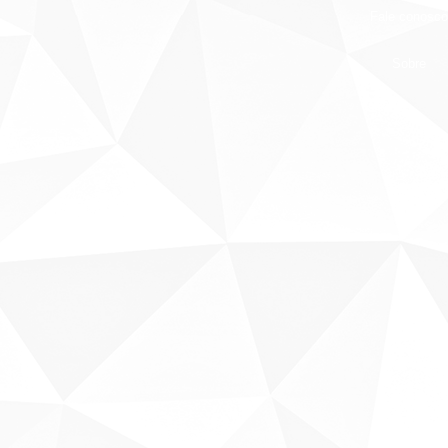
Fale conosco
Sobre