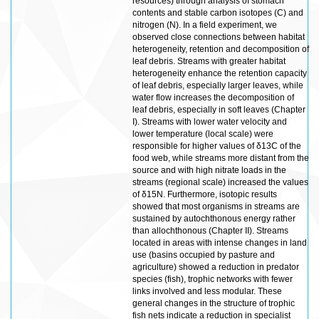
resources) through analysis of stomach
contents and stable carbon isotopes (C) and
nitrogen (N). In a field experiment, we
observed close connections between habitat
heterogeneity, retention and decomposition of
leaf debris. Streams with greater habitat
heterogeneity enhance the retention capacity
of leaf debris, especially larger leaves, while
water flow increases the decomposition of
leaf debris, especially in soft leaves (Chapter
I). Streams with lower water velocity and
lower temperature (local scale) were
responsible for higher values of δ13C of the
food web, while streams more distant from the
source and with high nitrate loads in the
streams (regional scale) increased the values
of δ15N. Furthermore, isotopic results
showed that most organisms in streams are
sustained by autochthonous energy rather
than allochthonous (Chapter II). Streams
located in areas with intense changes in land
use (basins occupied by pasture and
agriculture) showed a reduction in predator
species (fish), trophic networks with fewer
links involved and less modular. These
general changes in the structure of trophic
fish nets indicate a reduction in specialist