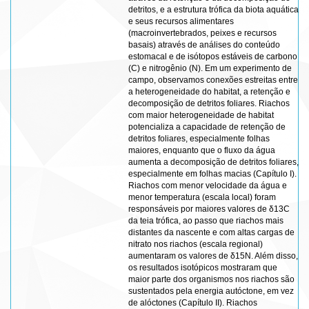
detritos, e a estrutura trófica da biota aquática
e seus recursos alimentares
(macroinvertebrados, peixes e recursos
basais) através de análises do conteúdo
estomacal e de isótopos estáveis de carbono
(C) e nitrogênio (N). Em um experimento de
campo, observamos conexões estreitas entre
a heterogeneidade do habitat, a retenção e
decomposição de detritos foliares. Riachos
com maior heterogeneidade de habitat
potencializa a capacidade de retenção de
detritos foliares, especialmente folhas
maiores, enquanto que o fluxo da água
aumenta a decomposição de detritos foliares,
especialmente em folhas macias (Capítulo I).
Riachos com menor velocidade da água e
menor temperatura (escala local) foram
responsáveis por maiores valores de δ13C
da teia trófica, ao passo que riachos mais
distantes da nascente e com altas cargas de
nitrato nos riachos (escala regional)
aumentaram os valores de δ15N. Além disso,
os resultados isotópicos mostraram que
maior parte dos organismos nos riachos são
sustentados pela energia autóctone, em vez
de alóctones (Capítulo II). Riachos