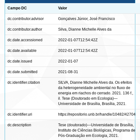
Campo DC
Valor
dc.contributor.advisor
Gonçalves Júnior, José Francisco
dc.contributor.author
Silva, Dianne Michelle Alves da
dc.date.accessioned
2022-01-07T12:54:42Z
dc.date.available
2022-01-07T12:54:42Z
dc.date.issued
2022-01-07
dc.date.submitted
2021-08-31
dc.identifier.citation
SILVA, Dianne Michelle Alves da. Os efeitos
da heterogeneidade ambiental no fluxo de
energia em riachos do cerrado. 2021. 136 f.,
il. Tese (Doutorado em Ecologia)—
Universidade de Brasília, Brasília, 2021.
dc.identifier.uri
https://repositorio.unb.br/handle/10482/42704
dc.description
Tese (doutorado)—Universidade de Brasília,
Instituto de Ciências Biológicas, Programa de
Pós-Graduação em Ecologia, 2021.