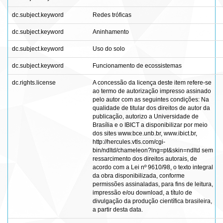
dc.subject.keyword
Redes tróficas
dc.subject.keyword
Aninhamento
dc.subject.keyword
Uso do solo
dc.subject.keyword
Funcionamento de ecossistemas
dc.rights.license
A concessão da licença deste item refere-se
ao termo de autorização impresso assinado
pelo autor com as seguintes condições: Na
qualidade de titular dos direitos de autor da
publicação, autorizo a Universidade de
Brasília e o IBICT a disponibilizar por meio
dos sites www.bce.unb.br, www.ibict.br,
http://hercules.vtls.com/cgi-
bin/ndltd/chameleon?lng=pt&skin=ndltd sem
ressarcimento dos direitos autorais, de
acordo com a Lei nº 9610/98, o texto integral
da obra disponibilizada, conforme
permissões assinaladas, para fins de leitura,
impressão e/ou download, a título de
divulgação da produção científica brasileira,
a partir desta data.