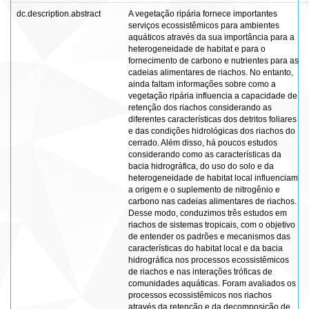
dc.description.abstract
A vegetação ripária fornece importantes
serviços ecossistêmicos para ambientes
aquáticos através da sua importância para a
heterogeneidade de habitat e para o
fornecimento de carbono e nutrientes para as
cadeias alimentares de riachos. No entanto,
ainda faltam informações sobre como a
vegetação ripária influencia a capacidade de
retenção dos riachos considerando as
diferentes características dos detritos foliares
e das condições hidrológicas dos riachos do
cerrado. Além disso, há poucos estudos
considerando como as características da
bacia hidrográfica, do uso do solo e da
heterogeneidade de habitat local influenciam
a origem e o suplemento de nitrogênio e
carbono nas cadeias alimentares de riachos.
Desse modo, conduzimos três estudos em
riachos de sistemas tropicais, com o objetivo
de entender os padrões e mecanismos das
características do habitat local e da bacia
hidrográfica nos processos ecossistêmicos
de riachos e nas interações tróficas de
comunidades aquáticas. Foram avaliados os
processos ecossistêmicos nos riachos
através da retenção e da decomposição de