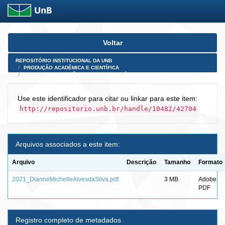
Skip
Voltar
navigation
REPOSITÓRIO INSTITUCIONAL DA UNB
PRODUÇÃO ACADÊMICA E CIENTÍFICA
TESES, DISSERTAÇÕES E PRODUTOS PÓS-DOUTORADO
Use este identificador para citar ou linkar para este item:
http://repositorio.unb.br/handle/10482/42704
Arquivos associados a este item:
Arquivo
Descrição
Tamanho
Formato
2021_DianneMichelleAlvesdaSilva.pdf
3 MB
Adobe
PDF
Registro completo de metadados