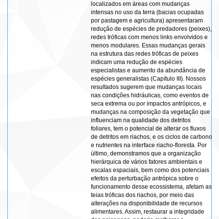
localizados em áreas com mudanças
intensas no uso da terra (bacias ocupadas
por pastagem e agricultura) apresentaram
redução de espécies de predadores (peixes),
redes tróficas com menos links envolvidos e
menos modulares. Essas mudanças gerais
na estrutura das redes tróficas de peixes
indicam uma redução de espécies
especialistas e aumento da abundância de
espécies generalistas (Capítulo III). Nossos
resultados sugerem que mudanças locais
nas condições hidráulicas, como eventos de
seca extrema ou por impactos antrópicos, e
mudanças na composição da vegetação que
influenciam na qualidade dos detritos
foliares, tem o potencial de alterar os fluxos
de detritos em riachos, e os ciclos de carbono
e nutrientes na interface riacho-floresta. Por
último, demonstramos que a organização
hierárquica de vários fatores ambientais e
escalas espaciais, bem como dos potenciais
efeitos da perturbação antrópica sobre o
funcionamento desse ecossistema, afetam as
teias tróficas dos riachos, por meio das
alterações na disponibilidade de recursos
alimentares. Assim, restaurar a integridade