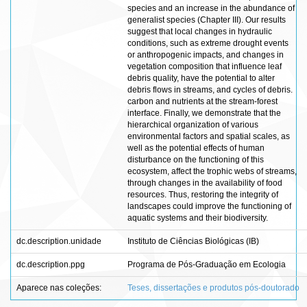
species and an increase in the abundance of
generalist species (Chapter III). Our results
suggest that local changes in hydraulic
conditions, such as extreme drought events
or anthropogenic impacts, and changes in
vegetation composition that influence leaf
debris quality, have the potential to alter
debris flows in streams, and cycles of debris.
carbon and nutrients at the stream-forest
interface. Finally, we demonstrate that the
hierarchical organization of various
environmental factors and spatial scales, as
well as the potential effects of human
disturbance on the functioning of this
ecosystem, affect the trophic webs of streams,
through changes in the availability of food
resources. Thus, restoring the integrity of
landscapes could improve the functioning of
aquatic systems and their biodiversity.
dc.description.unidade
Instituto de Ciências Biológicas (IB)
dc.description.ppg
Programa de Pós-Graduação em Ecologia
Aparece nas coleções:
Teses, dissertações e produtos pós-doutorado