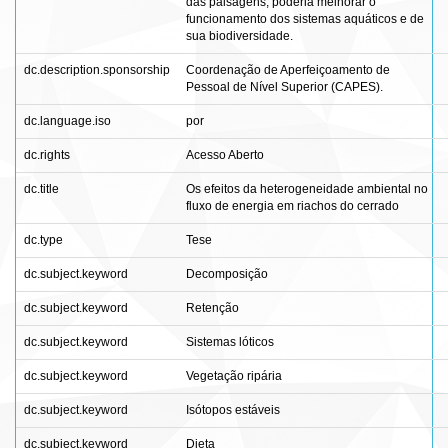
das paisagens, poderia melhorar o
funcionamento dos sistemas aquáticos e de
sua biodiversidade.
dc.description.sponsorship
Coordenação de Aperfeiçoamento de
Pessoal de Nível Superior (CAPES).
dc.language.iso
por
dc.rights
Acesso Aberto
dc.title
Os efeitos da heterogeneidade ambiental no
fluxo de energia em riachos do cerrado
dc.type
Tese
dc.subject.keyword
Decomposição
dc.subject.keyword
Retenção
dc.subject.keyword
Sistemas lóticos
dc.subject.keyword
Vegetação ripária
dc.subject.keyword
Isótopos estáveis
dc.subject.keyword
Dieta