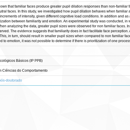
wn that familiar faces produce greater pupil dilation responses than non-familiar f
utral faces. In this study, we investigated how pupil dilation behaves when familiar 
ncrements of intensity, given different cognitive load conditions. In addition and as
tization between familiarity and emotion. An experimental study was conducted, in 
hen analyzing the data, greater pupil sizes were observed for non familiar faces. In
rved. The evidence suggests that familiarity does in fact facilitate face perception
his, in turn, should result in smaller pupil sizes when compared to non familiar face
to emotion, it was not possible to determine if there is prioritization of one process
cológicos Básicos (IP PPB)
m Ciências do Comportamento
 pós-doutorado