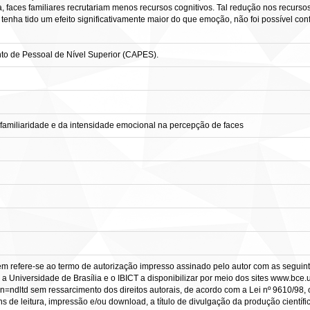
, faces familiares recrutariam menos recursos cognitivos. Tal redução nos recurso
 tenha tido um efeito significativamente maior do que emoção, não foi possível con
o de Pessoal de Nível Superior (CAPES).
familiaridade e da intensidade emocional na percepção de faces
em refere-se ao termo de autorização impresso assinado pelo autor com as seguinte
a Universidade de Brasília e o IBICT a disponibilizar por meio dos sites www.bce.unb
=ndltd sem ressarcimento dos direitos autorais, de acordo com a Lei nº 9610/98, o
s de leitura, impressão e/ou download, a título de divulgação da produção científica 