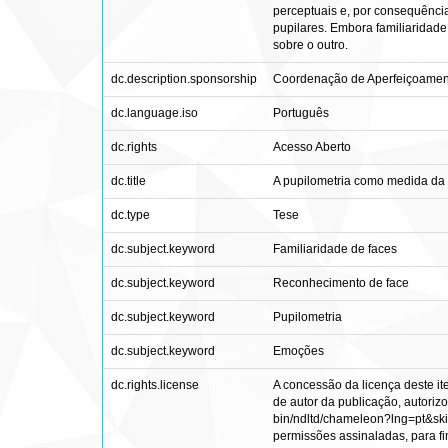
perceptuais e, por consequência
pupilares. Embora familiaridade
sobre o outro.
dc.description.sponsorship
Coordenação de Aperfeiçoament
dc.language.iso
Português
dc.rights
Acesso Aberto
dc.title
A pupilometria como medida da 
dc.type
Tese
dc.subject.keyword
Familiaridade de faces
dc.subject.keyword
Reconhecimento de face
dc.subject.keyword
Pupilometria
dc.subject.keyword
Emoções
dc.rights.license
A concessão da licença deste it
de autor da publicação, autorizo 
bin/ndltd/chameleon?lng=pt&skin
permissões assinaladas, para fin