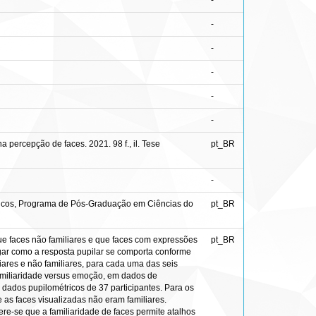
-
-
-
-
-
-
percepção de faces. 2021. 98 f., il. Tese
pt_BR
-
ásicos, Programa de Pós-Graduação em Ciências do
pt_BR
que faces não familiares e que faces com expressões
pt_BR
gar como a resposta pupilar se comporta conforme
iares e não familiares, para cada uma das seis
familiaridade versus emoção, em dados de
 dados pupilométricos de 37 participantes. Para os
as faces visualizadas não eram familiares.
re-se que a familiaridade de faces permite atalhos