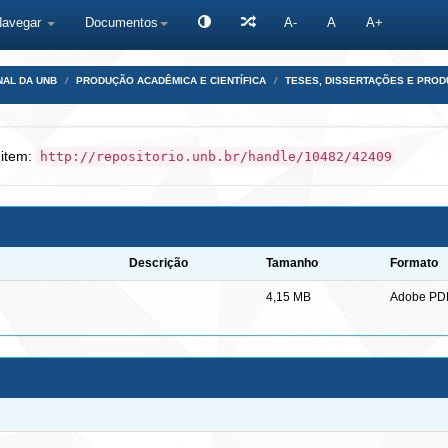
Navegar
Documentos
A-
A
A+
NAL DA UNB
PRODUÇÃO ACADÊMICA E CIENTÍFICA
TESES, DISSERTAÇÕES E PRO
 item:
http://repositorio.unb.br/handle/10482/42409
Descrição
Tamanho
Formato
4,15 MB
Adobe PD