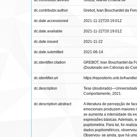
dc.contributor.advisor
Souza, Wânia Cristina de
dc.contributor.author
Grebot, Ivan Bouchardet da Fo
dc.date.accessioned
2021-11-22T20:19:01Z
dc.date.available
2021-11-22T20:19:01Z
dc.date.issued
2021-11-22
dc.date.submitted
2021-06-14
dc.identifier.citation
GREBOT, Ivan Bouchardet da Fons
(Doutorado em Ciências do Comp
dc.identifier.uri
https://repositorio.unb.br/hand
dc.description
Tese (doutorado)—Universidade 
Comportamento, 2021.
dc.description.abstract
A literatura de percepção de fa
emocionais produzem maiores re
se aumenta a intensidade da exp
expressões básicas. Ademais, se
pupilometria. Para tal, foi rea
dados pupilométricos, observou
Observou- se ainda, que há uma 