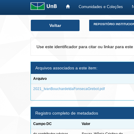
Comunidades e Coleções
Skip
REPOSITÓRIO INSTITUCIO
Voltar
navigation
Use este identificador para citar ou linkar para este
Arquivos associados a este item:
Arquivo
2021_IvanBouchardetdaFonsecaGrebot.pdf
Registro completo de metadados
Campo DC
Valor