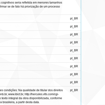
s cognitivos seria refletida em menores tamanhos
firmar se de fato há priorização de um processo
pt_BR
pt_BR
pt_BR
pt_BR
pt_BR
pt_BR
pt_BR
pt_BR
pt_BR
s condições: Na qualidade de titular dos direitos
pt_BR
.br, www.ibict.br, http://hercules.vtls.com/cgi-
 texto integral da obra disponibilizada, conforme
brasileira, a partir desta data.