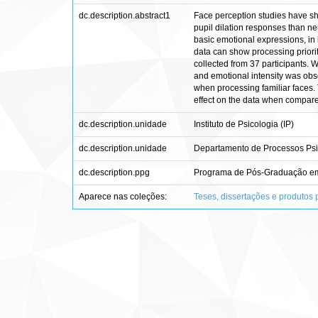
dc.description.abstract1
Face perception studies have sho
pupil dilation responses than ne
basic emotional expressions, in i
data can show processing priori
collected from 37 participants. W
and emotional intensity was obse
when processing familiar faces. T
effect on the data when compared 
dc.description.unidade
Instituto de Psicologia (IP)
dc.description.unidade
Departamento de Processos Psi
dc.description.ppg
Programa de Pós-Graduação e
Aparece nas coleções:
Teses, dissertações e produtos