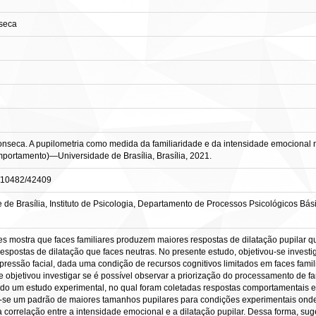
nseca
eca. A pupilometria como medida da familiaridade e da intensidade emocional na 
ortamento)—Universidade de Brasília, Brasília, 2021.
le/10482/42409
de Brasília, Instituto de Psicologia, Departamento de Processos Psicológicos B
ces mostra que faces familiares produzem maiores respostas de dilatação pupilar 
spostas de dilatação que faces neutras. No presente estudo, objetivou-se investi
ressão facial, dada uma condição de recursos cognitivos limitados em faces famil
 objetivou investigar se é possível observar a priorização do processamento de 
lizado um estudo experimental, no qual foram coletadas respostas comportamentais e
-se um padrão de maiores tamanhos pupilares para condições experimentais onde 
correlação entre a intensidade emocional e a dilatação pupilar. Dessa forma, suge