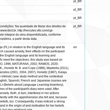
pt_BR
pt_BR
pt_BR
ondições: Na qualidade de titular dos direitos de
pt_BR
ww.ibict.br, http://hercules.vtls.com/cgi-
to integral da obra disponibilizada, conforme
sileira, a partir desta data.
e (FL) in relation to the English language and its
en
ch caused anxiety, their effects on the participant
t the English language and its learning and
s. To meet the objectives, this study was based on
AMÁSIO, 1996; MATURANA, 2002; RAMOS, 2020;
, Horwitz M. B. and Cope (1986), Mastrella (2011),
arcelos (2001, 2004, 2007), Horwitz (1987), Kalaja
e intrinsic case study method and the contextual
 English, Spanish, French and Japanese courses are
ALLI (Beliefs about Language Learning Inventory),
s of the participant's diary were used. After
nxiety. Both, in turn, interfered in her actions
tently with the apprehension she felt and, because
 beliefs, too. Consequently, it was noticed a strong
nd in the origin of and motivation for her beliefs
, but also relational one.