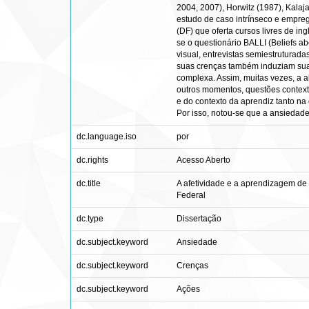
2004, 2007), Horwitz (1987), Kalaj
estudo de caso intrínseco e empreg
(DF) que oferta cursos livres de in
se o questionário BALLI (Beliefs a
visual, entrevistas semiestruturada
suas crenças também induziam sua 
complexa. Assim, muitas vezes, a 
outros momentos, questões contextu
e do contexto da aprendiz tanto na
Por isso, notou-se que a ansiedade
dc.language.iso
por
dc.rights
Acesso Aberto
dc.title
A afetividade e a aprendizagem de 
Federal
dc.type
Dissertação
dc.subject.keyword
Ansiedade
dc.subject.keyword
Crenças
dc.subject.keyword
Ações