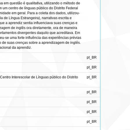
a em questão é qualitativa, utilizando o método de
 um centro de línguas público do Distrito Federal
nidade em geral. Para a coleta dos dados, utilizou-
 de Língua Estrangeira), narrativas escrita e
 que a aprendiz sentia influenciava suas crenças e
zagem de inglês ora diretamente, ora de maneira
ortamentos divergentes daquilo que acreditava. Em
u-se uma forte influência das experiências prévias
ão de suas crenças sobre a aprendizagem de inglês.
acional da aprendiz.
pt_BR
pt_BR
entro Interescolar de Línguas público do Distrito
pt_BR
pt_BR
pt_BR
pt_BR
pt_BR