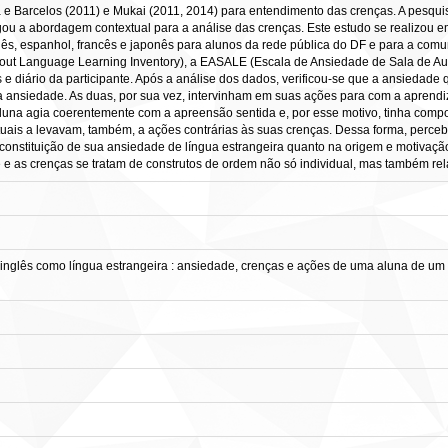
a e Barcelos (2011) e Mukai (2011, 2014) para entendimento das crenças. A pesquis
ou a abordagem contextual para a análise das crenças. Este estudo se realizou em
glês, espanhol, francês e japonês para alunos da rede pública do DF e para a comu
bout Language Learning Inventory), a EASALE (Escala de Ansiedade de Sala de Aula
s e diário da participante. Após a análise dos dados, verificou-se que a ansiedade
ansiedade. As duas, por sua vez, intervinham em suas ações para com a aprendi
aluna agia coerentemente com a apreensão sentida e, por esse motivo, tinha comp
ais a levavam, também, a ações contrárias às suas crenças. Dessa forma, percebe
 constituição de sua ansiedade de língua estrangeira quanto na origem e motivaç
 e as crenças se tratam de construtos de ordem não só individual, mas também rel
inglês como língua estrangeira : ansiedade, crenças e ações de uma aluna de um C