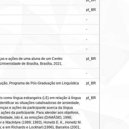
pt_BR
pt_BR
-
-
-
-
nças e ações de uma aluna de um Centro
pt_BR
Universidade de Brasília, Brasília, 2021.
-
radução, Programa de Pós-Graduação em Linguística
pt_BR
ês como língua estrangeira (LE) em relação à língua
pt_BR
identificar as situações catalisadoras de ansiedade,
renças e ações da participante acerca da língua
 ações da participante. Para atender aos objetivos,
tividade, isto é, as emoções (DAMÁSIO, 1996;
acIntyre (1989; 1993), Horwitz E. K., Horwitz M.
a; e em Richards e Lockhart (1996), Barcelos (2001,