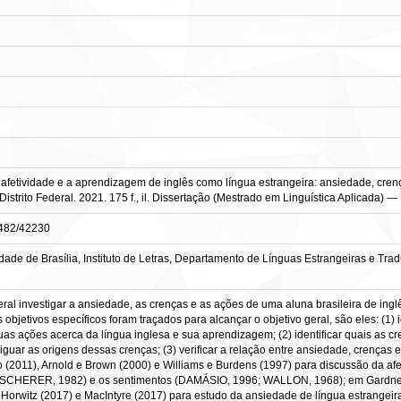
afetividade e a aprendizagem de inglês como língua estrangeira: ansiedade, cre
istrito Federal. 2021. 175 f., il. Dissertação (Mestrado em Linguística Aplicada) — 
10482/42230
dade de Brasília, Instituto de Letras, Departamento de Línguas Estrangeiras e T
ral investigar a ansiedade, as crenças e as ações de uma aluna brasileira de ingl
objetivos específicos foram traçados para alcançar o objetivo geral, são eles: (1) 
suas ações acerca da língua inglesa e sua aprendizagem; (2) identificar quais as c
uar as origens dessas crenças; (3) verificar a relação entre ansiedade, crenças e
(2011), Arnold e Brown (2000) e Williams e Burdens (1997) para discussão da afe
ERER, 1982) e os sentimentos (DAMÁSIO, 1996; WALLON, 1968); em Gardner e M
, Horwitz (2017) e MacIntyre (2017) para estudo da ansiedade de língua estrangeir