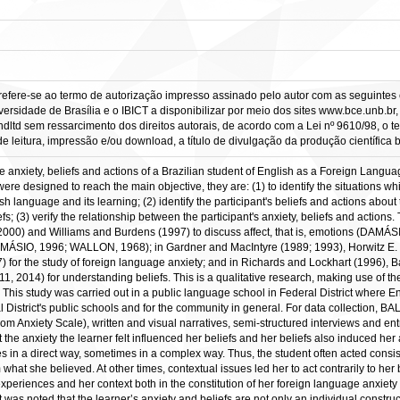
refere-se ao termo de autorização impresso assinado pelo autor com as seguintes c
ersidade de Brasília e o IBICT a disponibilizar por meio dos sites www.bce.unb.br, w
ltd sem ressarcimento dos direitos autorais, de acordo com a Lei nº 9610/98, o tex
 leitura, impressão e/ou download, a título de divulgação da produção científica bra
e anxiety, beliefs and actions of a Brazilian student of English as a Foreign Languag
were designed to reach the main objective, they are: (1) to identify the situations whi
h language and its learning; (2) identify the participant's beliefs and actions abou
efs; (3) verify the relationship between the participant's anxiety, beliefs and action
2000) and Williams and Burdens (1997) to discuss affect, that is, emotions (D
SIO, 1996; WALLON, 1968); in Gardner and MacIntyre (1989; 1993), Horwitz E. K.
 for the study of foreign language anxiety; and in Richards and Lockhart (1996), B
, 2014) for understanding beliefs. This is a qualitative research, making use of th
s. This study was carried out in a public language school in Federal District where
l District's public schools and for the community in general. For data collection, B
nxiety Scale), written and visual narratives, semi-structured interviews and entrie
 the anxiety the learner felt influenced her beliefs and her beliefs also induced her a
 in a direct way, sometimes in a complex way. Thus, the student often acted consis
 what she believed. At other times, contextual issues led her to act contrarily to her
experiences and her context both in the constitution of her foreign language anxiety a
t was noted that the learner’s anxiety and beliefs are not only an individual construct