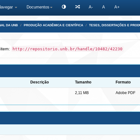
Navegar
Documentos
A-
A
A+
NAL DA UNB
PRODUÇÃO ACADÊMICA E CIENTÍFICA
TESES, DISSERTAÇÕES E PRO
 item:
http://repositorio.unb.br/handle/10482/42230
Descrição
Tamanho
Formato
2,11 MB
Adobe PDF