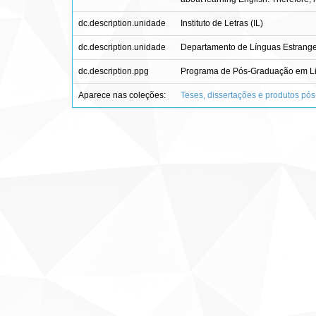
dc.description.unidade
Instituto de Letras (IL)
dc.description.unidade
Departamento de Línguas Estrangei
dc.description.ppg
Programa de Pós-Graduação em Lin
Aparece nas coleções:
Teses, dissertações e produtos pó