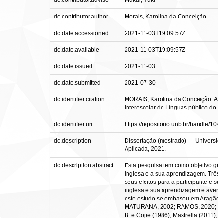
dc.contributor.advisor
Mukai, Yûki
dc.contributor.author
Morais, Karolina da Conceição
dc.date.accessioned
2021-11-03T19:09:57Z
dc.date.available
2021-11-03T19:09:57Z
dc.date.issued
2021-11-03
dc.date.submitted
2021-07-30
dc.identifier.citation
MORAIS, Karolina da Conceição. A 
Interescolar de Línguas público do D
dc.identifier.uri
https://repositorio.unb.br/handle/
dc.description
Dissertação (mestrado) — Universi
Aplicada, 2021.
dc.description.abstract
Esta pesquisa tem como objetivo ge
inglesa e a sua aprendizagem. Três 
seus efeitos para a participante e 
inglesa e sua aprendizagem e averig
este estudo se embasou em Aragão 
MATURANA, 2002; RAMOS, 2020; SCH
B. e Cope (1986), Mastrella (2011)