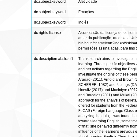
dc.subject.keyword
Afetividade
dc.subject.keyword
Emoções
dc.subject.keyword
Inglês
dc.rights.license
A concessão da licença deste item 
autor da publicação, autorizo a Univ
bin/ndltd/chameleon?lng=pt&skin=nd
permissões assinaladas, para fins de
dc.description.abstract1
This research aims to investigate th
learning. Three specific objectives 
and her actions regarding the Englis
investigate the origins of these beli
Aragão (2011), Arnold and Brown (
SCHERER, 1982) and feelings (DAMÁ
Horwitz (2017) and MacIntyre (2017)
and Barcelos (2011) and Mukai (2011
approach for the analysis of belief
offered for students from the Federa
FLCAS (Foreign Language Classroom A
analyzing the data, it was found that
towards learning English, sometimes
of that, she behaved differently from
influence of the learner's previous 
about learning English. Therefore, i