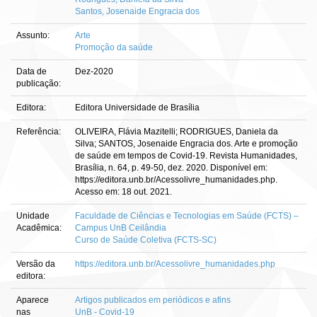
Santos, Josenaide Engracia dos
Assunto:
Arte
Promoção da saúde
Data de
Dez-2020
publicação:
Editora:
Editora Universidade de Brasília
Referência:
OLIVEIRA, Flávia Mazitelli; RODRIGUES, Daniela da
Silva; SANTOS, Josenaide Engracia dos. Arte e promoção
de saúde em tempos de Covid-19. Revista Humanidades,
Brasília, n. 64, p. 49-50, dez. 2020. Disponível em:
https://editora.unb.br/Acessolivre_humanidades.php.
Acesso em: 18 out. 2021.
Unidade
Faculdade de Ciências e Tecnologias em Saúde (FCTS) –
Acadêmica:
Campus UnB Ceilândia
Curso de Saúde Coletiva (FCTS-SC)
Versão da
https://editora.unb.br/Acessolivre_humanidades.php
editora:
Aparece
Artigos publicados em periódicos e afins
nas
UnB - Covid-19