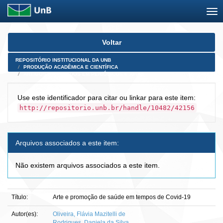
Skip
Voltar
navigation
REPOSITÓRIO INSTITUCIONAL DA UNB
PRODUÇÃO ACADÊMICA E CIENTÍFICA
ARTIGOS PUBLICADOS EM PERIÓDICOS E AFINS
Use este identificador para citar ou linkar para este item:
http://repositorio.unb.br/handle/10482/42156
Arquivos associados a este item:
Não existem arquivos associados a este item.
Título:
Arte e promoção de saúde em tempos de Covid-19
Autor(es):
Oliveira, Flávia Mazitelli de
Rodrigues, Daniela da Silva