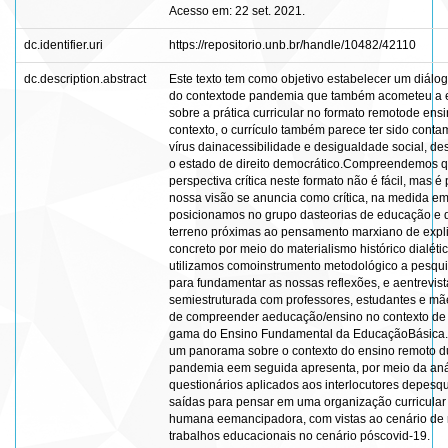
Acesso em: 22 set. 2021.
dc.identifier.uri
https://repositorio.unb.br/handle/10482/42110
dc.description.abstract
Este texto tem como objetivo estabelecer um diálogo
do contextode pandemia que também acometeu a 
sobre a prática curricular no formato remotode ens
contexto, o currículo também parece ter sido cont
vírus dainacessibilidade e desigualdade social, de
o estado de direito democrático.Compreendemos q
perspectiva crítica neste formato não é fácil, mas é
nossa visão se anuncia como crítica, na medida e
posicionamos no grupo dasteorias de educação e d
terreno próximas ao pensamento marxiano de exp
concreto por meio do materialismo histórico dialétic
utilizamos comoinstrumento metodológico a pesquis
para fundamentar as nossas reflexões, e aentrevist
semiestruturada com professores, estudantes e mãe
de compreender aeducação/ensino no contexto de
gama do Ensino Fundamental da EducaçãoBásica. O
um panorama sobre o contexto do ensino remoto d
pandemia eem seguida apresenta, por meio da aná
questionários aplicados aos interlocutores depesqu
saídas para pensar em uma organização curricular 
humana eemancipadora, com vistas ao cenário de 
trabalhos educacionais no cenário póscovid-19.