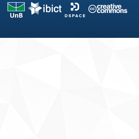
Fale conosco
Sobre