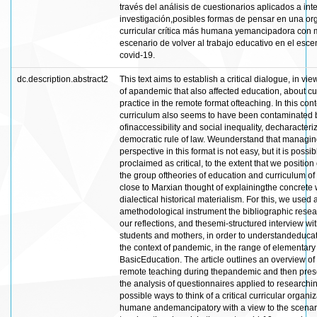
través del análisis de cuestionarios aplicados a int
investigación,posibles formas de pensar en una or
curricular crítica más humana yemancipadora con m
escenario de volver al trabajo educativo en el esce
covid-19.
dc.description.abstract2
This text aims to establish a critical dialogue, in vie
of apandemic that also affected education, about cu
practice in the remote format ofteaching. In this cont
curriculum also seems to have been contaminated b
ofinaccessibility and social inequality, decharacteri
democratic rule of law. Weunderstand that managing
perspective in this format is not easy, but it is possib
proclaimed as critical, to the extent that we position
the group oftheories of education and curriculum of
close to Marxian thought of explainingthe concrete
dialectical historical materialism. For this, we used 
amethodological instrument the bibliographic resea
our reflections, and thesemi-structured interview wi
students and mothers, in order to understandeducat
the context of pandemic, in the range of elementary
BasicEducation. The article outlines an overview of 
remote teaching during thepandemic and then pres
the analysis of questionnaires applied to researchin
possible ways to think of a critical curricular organ
humane andemancipatory with a view to the scenari