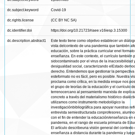
dc.subject.keyword
Covid-19
dc.rights.license
(CC BY NC SA)
dc.identifier.doi
https://doi.org/10.21723/riaee.v16iesp.3.15300
dc.description.abstract1
Este texto tiene como objetivo establecer un diálogo
vista delcontexto de una pandemia que también afe
educación, sobre la práctica curricular enel format
enseñanza. En este contexto, el currículo también
sidocontaminado por el virus de la inaccesibilidad y
desigualdad social, caracterizando elEstado democ
derecho. Entendemos que gestionar la perspectiva c
esteformato no es fácil, pero es posible. Nuestra vi
proclama como crítica, en la medida enque nos po
el grupo de teorías de la educación y el currículo de
terrenocercano al pensamiento marxista de explic
concreto a través del materialismo histórico dialécti
utilizamos como instrumento metodológico la
investigaciónbibliográfica para apoyar nuestras refl
entrevista semiestructurada conprofesores, alumno
con el fin de entender la educación/enseñanza en e
pandemia, en el rango de escuela primaria de Edu
El artículo describeuna visión general del contexto 
enseñanza a distancia durante la pandemia y lueg