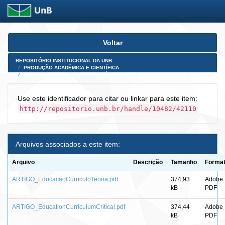
Skip
Voltar
navigation
REPOSITÓRIO INSTITUCIONAL DA UNB
PRODUÇÃO ACADÊMICA E CIENTÍFICA
ARTIGOS PUBLICADOS EM PERIÓDICOS E AFINS
Use este identificador para citar ou linkar para este item:
http://repositorio.unb.br/handle/10482/42110
Arquivos associados a este item:
Arquivo
Descrição
Tamanho
Forma
ARTIGO_EducacaoCurriculoTeoria.pdf
374,93
Adobe
kB
PDF
ARTIGO_EducationCurriculumCritical.pdf
374,44
Adobe
kB
PDF