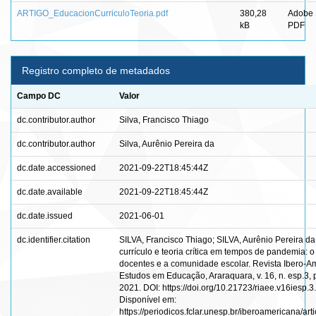
ARTIGO_EducacionCurriculoTeoria.pdf
380,28
Adobe
kB
PDF
Registro completo de metadados
Campo DC
Valor
dc.contributor.author
Silva, Francisco Thiago
dc.contributor.author
Silva, Aurênio Pereira da
dc.date.accessioned
2021-09-22T18:45:44Z
dc.date.available
2021-09-22T18:45:44Z
dc.date.issued
2021-06-01
dc.identifier.citation
SILVA, Francisco Thiago; SILVA, Aurênio Pereira d
currículo e teoria crítica em tempos de pandemia:
docentes e a comunidade escolar. Revista Ibero-A
Estudos em Educação, Araraquara, v. 16, n. esp.3, 
2021. DOI: https://doi.org/10.21723/riaee.v16iesp.3
Disponível em:
https://periodicos.fclar.unesp.br/iberoamericana/art