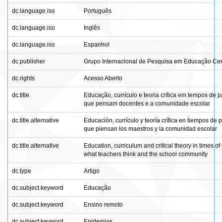
dc.language.iso
Português
dc.language.iso
Inglês
dc.language.iso
Espanhol
dc.publisher
Grupo Internacional de Pesquisa em Educação Ce
dc.rights
Acesso Aberto
dc.title
Educação, currículo e teoria crítica em tempos de 
que pensam docentes e a comunidade escolar
dc.title.alternative
Educación, currículo y teoría crítica en tiempos de 
que piensan los maestros y la comunidad escolar
dc.title.alternative
Education, curriculum and critical theory in times o
what teachers think and the school community
dc.type
Artigo
dc.subject.keyword
Educação
dc.subject.keyword
Ensino remoto
dc.subject.keyword
Epidemias