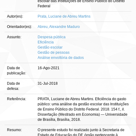
escolar das Instituições de Ensino Público do Distrito
Federal
Autor(es):
Prata, Luciane de Abreu Martins
Orientador(es):
Abreu, Alexandre Maduro
Assunto:
Despesa pública
Eficiência
Gestão escolar
Gestão de pessoas
Análise envoltória de dados
Data de
16-Ago-2021
publicação:
Data de
31-Jul-2018
defesa:
Referência:
PRATA, Luciane de Abreu Martins. Eficiência do gasto
público: uma análise da gestão escolar das Instituições
de Ensino Público do Distrito Federal. 2018. 154 f., il.
Dissertação (Mestrado em Economia) — Universidade
de Brasília, Brasília, 2018.
Resumo:
O presente estudo foi realizado junto à Secretaria de
Estado de Educação do DF, órgão pertencente à