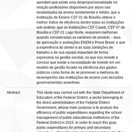
apontam que existe uma desproporcionalidade na
relação professores disponíveis por aluno nas
modalidades de ensino fundamental e médio; que a
Instituição de Ensino CEF 01 de Brasília obteve o
melhor índice de eficiência dentre todas as instituições
sob análise; que as Instituições CEF Caseb, CEF 07 de
Brasília e CEF 01 Lago Norte, requerem melhorias
quando consideradas as variáveis de produto – taxa
de aprovação e avaliações ENEM e Prova Brasil; e que
a experiência do diretor e as suas condições de
trabalho e de sua equipe impactam de forma
expressiva na gestão escolar; os que nos remete a
concluir que existe a necessidade de investir em um
modelo de gestão focado na eficiência dos gastos
públicos como forma de se promover a melhoria do
desempenho das instituições de ensino com decisões
governamentais assertivas.
Abstract:
This study was carried out with the State Department of
Education of the Federal District, a sector belonging to
the direct administration of the Federal District
Government, whose main purpose is to analyze the
efficiency of public expenditures regarding the school
management of public educational institutions of the
Federal District in 2015. In order to reach this goal,
public expenditures for primary and secondary