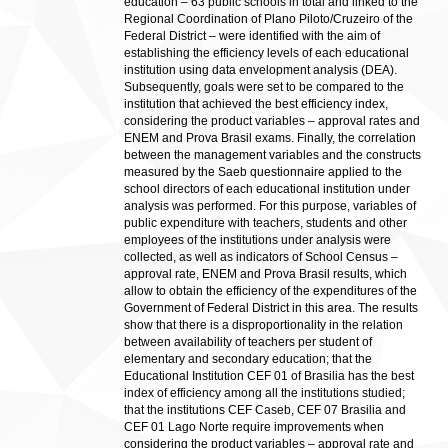
education – 63 public schools in total and linked to the
Regional Coordination of Plano Piloto/Cruzeiro of the
Federal District – were identified with the aim of
establishing the efficiency levels of each educational
institution using data envelopment analysis (DEA).
Subsequently, goals were set to be compared to the
institution that achieved the best efficiency index,
considering the product variables – approval rates and
ENEM and Prova Brasil exams. Finally, the correlation
between the management variables and the constructs
measured by the Saeb questionnaire applied to the
school directors of each educational institution under
analysis was performed. For this purpose, variables of
public expenditure with teachers, students and other
employees of the institutions under analysis were
collected, as well as indicators of School Census –
approval rate, ENEM and Prova Brasil results, which
allow to obtain the efficiency of the expenditures of the
Government of Federal District in this area. The results
show that there is a disproportionality in the relation
between availability of teachers per student of
elementary and secondary education; that the
Educational Institution CEF 01 of Brasilia has the best
index of efficiency among all the institutions studied;
that the institutions CEF Caseb, CEF 07 Brasilia and
CEF 01 Lago Norte require improvements when
considering the product variables – approval rate and