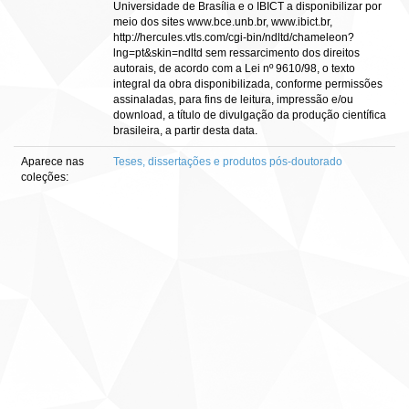
Universidade de Brasília e o IBICT a disponibilizar por
meio dos sites www.bce.unb.br, www.ibict.br,
http://hercules.vtls.com/cgi-bin/ndltd/chameleon?
lng=pt&skin=ndltd sem ressarcimento dos direitos
autorais, de acordo com a Lei nº 9610/98, o texto
integral da obra disponibilizada, conforme permissões
assinaladas, para fins de leitura, impressão e/ou
download, a título de divulgação da produção científica
brasileira, a partir desta data.
Aparece nas
Teses, dissertações e produtos pós-doutorado
coleções: