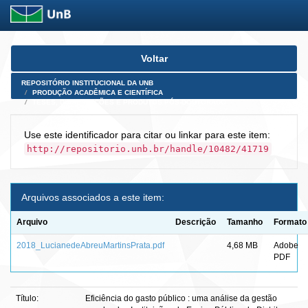
Skip
Voltar
navigation
REPOSITÓRIO INSTITUCIONAL DA UNB
PRODUÇÃO ACADÊMICA E CIENTÍFICA
TESES, DISSERTAÇÕES E PRODUTOS PÓS-DOUTORADO
Use este identificador para citar ou linkar para este item:
http://repositorio.unb.br/handle/10482/41719
Arquivos associados a este item:
Arquivo
Descrição
Tamanho
Formato
2018_LucianedeAbreuMartinsPrata.pdf
4,68 MB
Adobe
PDF
Título:
Eficiência do gasto público : uma análise da gestão